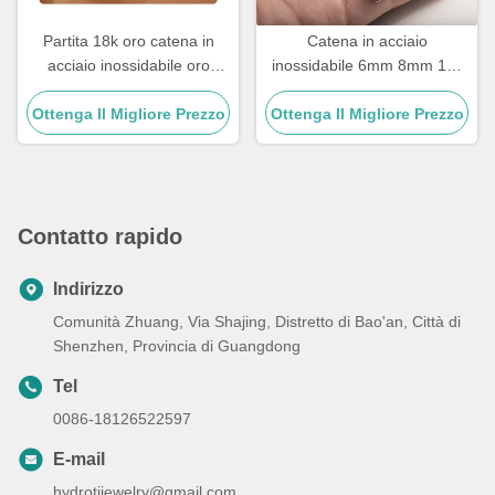
Partita 18k oro catena in
Catena in acciaio
acciaio inossidabile oro
inossidabile 6mm 8mm 18k
riempito tre colletti a strati
dorata Catena in acciaio
perla pendente 17,72 pollici
Ottenga Il Migliore Prezzo
inossidabile multi dimensioni
Ottenga Il Migliore Prezzo
Catena di legame cubana
argento
Contatto rapido
Indirizzo
Comunità Zhuang, Via Shajing, Distretto di Bao'an, Città di
Shenzhen, Provincia di Guangdong
Tel
0086-18126522597
E-mail
hydrotijewelry@gmail.com