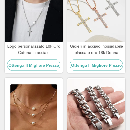
Logo personalizzato 18k Oro
Gioielli in acciaio inossidabile
Catena in acciaio
placcato oro 18k Donna
inossidabile Uomini Gioielli
Collana girocollo Croce 20
Ottenga Il Migliore Prezzo
Croce Pendenti Catene
Ottenga Il Migliore Prezzo
pollici