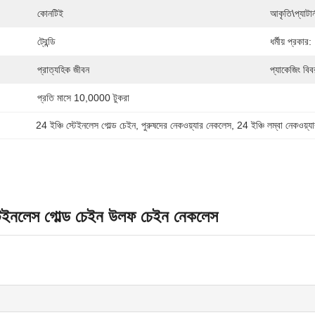
কোনটিই
আকৃতি\প্যাটার্
ট্রেন্ডি
ধর্মীয় প্রকার:
প্রাত্যহিক জীবন
প্যাকেজিং বিব
প্রতি মাসে 10,0000 টুকরা
24 ইঞ্চি স্টেইনলেস গোল্ড চেইন
, 
পুরুষদের নেকওয়্যার নেকলেস
, 
24 ইঞ্চি লম্বা নেকওয়্
স্টেইনলেস গোল্ড চেইন উলফ চেইন নেকলেস