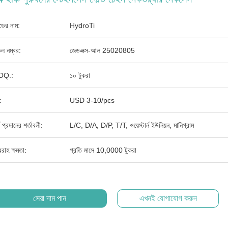
যান্ডের নাম:
HydroTi
ল নম্বর:
জেডএক্স-আল 25020805
OQ.:
১০ টুকরা
:
USD 3-10/pcs
থ প্রদানের শর্তাবলী:
L/C, D/A, D/P, T/T, ওয়েস্টার্ন ইউনিয়ন, মানিগ্রাম
রাহ ক্ষমতা:
প্রতি মাসে 10,0000 টুকরা
সেরা দাম পান
এখনই যোগাযোগ করুন