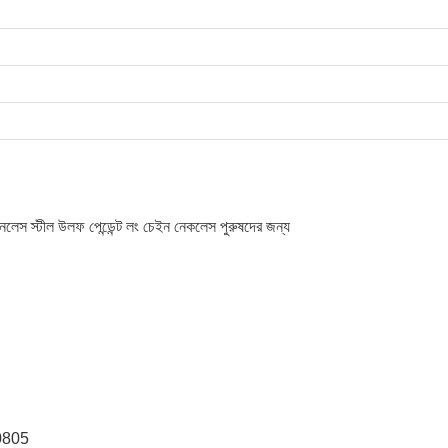
েইনলেস স্টীল উলফ পেন্ডেন্ট লং চেইন নেকলেস পুরুষদের জন্য
0805