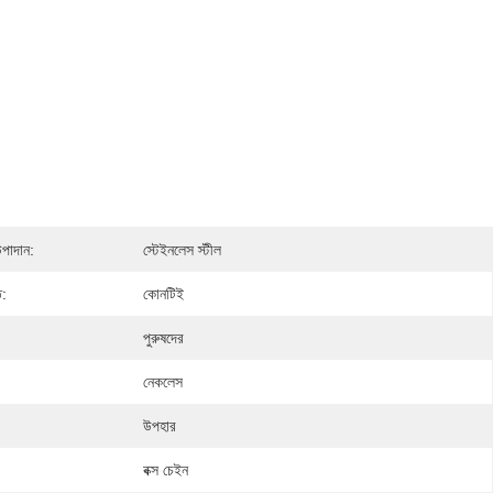
উপাদান:
স্টেইনলেস স্টীল
ি:
কোনটিই
পুরুষদের
নেকলেস
উপহার
বক্স চেইন