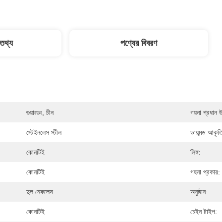
 তথ্য
পণ্যের বিবরণ
গুয়াংডং, চীন
গয়না প্রধান 
স্টেইনলেস স্টীল
ডায়মন্ড আকৃত
কোনটিই
লিঙ্গ:
কোনটিই
গহনা প্রকার:
দুল নেকলেস
অনুষ্ঠান:
কোনটিই
চেইন টাইপ: