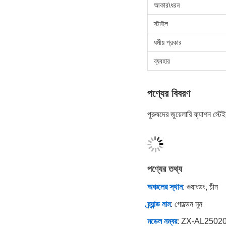
আকার\ধরন
স্টাইল
ধর্মীয় প্রকার
ব্যবহার
পণ্যের বিবরণ
পুরুষদের জুয়েলারি ফ্যাশন স্ট
পণ্যের তথ্য
অঞ্চলের স্থান
: গুয়াংডং, চীন
ব্র্যান্ড নাম
: গোল্ডেন মুন
মডেল নম্বর
: ZX-AL2502