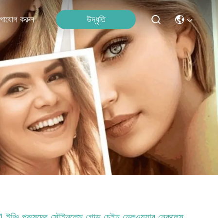
উদ্ধৃতি
গাযোগ করুন
 ইঞ্চি পুরুষদের স্টেইনলেস গোল্ড চেইন নেকওয়্যার নেকলেস