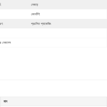
ন:
নেকড়ে
কোনটিই
রণ:
প্রচলিত প্যাকেজিং
যার নেকলেস
মান