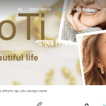
বাড়ি
আমাদের সম্বন্ধে
পণ্য
ভিডিও
ঘটনা
যো
পণ্যের বিবরণ
ের স্টেইনলেস গোল্ড চেইন নেকওয়্যার নেকলেস
24