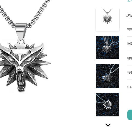
ব্র্
মডে
M
দাম
অর্
সরব