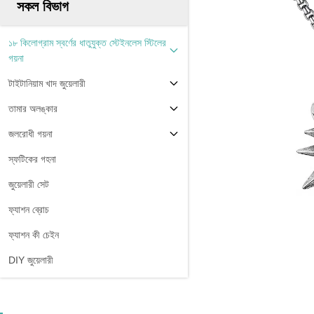
সকল বিভাগ
১৮ কিলোগ্রাম স্বর্ণের ধাতুযুক্ত স্টেইনলেস স্টিলের
গয়না
টাইটানিয়াম খাদ জুয়েলারী
তামার অলঙ্কার
জলরোধী গয়না
স্ফটিকের গহনা
জুয়েলারী সেট
ফ্যাশন ব্রোচ
ফ্যাশন কী চেইন
DIY জুয়েলারী