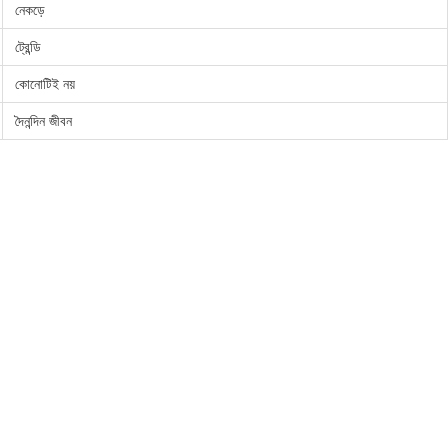
নেকড়ে
ট্রেন্ডি
কোনোটিই নয়
দৈনন্দিন জীবন