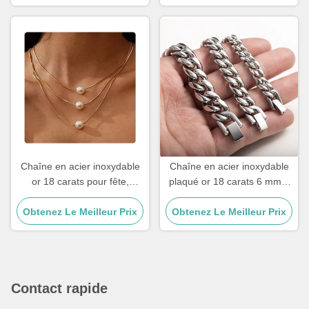
Chaîne en acier inoxydable
Chaîne en acier inoxydable
or 18 carats pour fête,
plaqué or 18 carats 6 mm 8
remplie d'or, colliers à trois
mm, chaîne gourmette
Obtenez Le Meilleur Prix
couches, pendentif perle,
Obtenez Le Meilleur Prix
cubaine argentée de
17,72 pouces
plusieurs tailles
Contact rapide