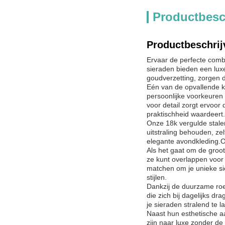
Productbesc
Productbeschrij
Ervaar de perfecte combi
sieraden bieden een luxe
goudverzetting, zorgen d
Eén van de opvallende k
persoonlijke voorkeuren 
voor detail zorgt ervoor 
praktischheid waardeert.
Onze 18k vergulde stalen
uitstraling behouden, ze
elegante avondkleding.O
Als het gaat om de groott
ze kunt overlappen voor
matchen om je unieke si
stijlen.
Dankzij de duurzame roes
die zich bij dagelijks d
je sieraden stralend te 
Naast hun esthetische a
zijn naar luxe zonder de