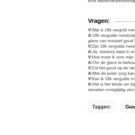
kunt kiezenVerpersoonlij
Vragen:
V:
Wat is 18k verguld roes
A:
18k vergulde roestvri
glans van massief goud h
V:
Zijn 18k vergulde roes
A:
Ja, roestvrij staal i
V:
Hoe moet ik voor mijn 
A:
Om de glans te behoud
V:
Zal het goud op de si
A:
Met de juiste zorg kan
V:
Kan ik 18k vergulde ro
A:
Het is het beste om b
sieraden vroegtijdig ve
Taggen:
Gou