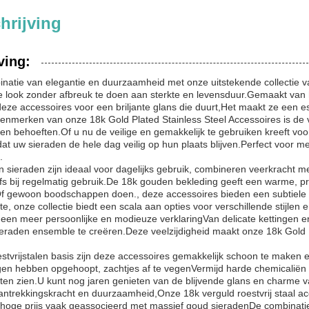
hrijving
ving:
natie van elegantie en duurzaamheid met onze uitstekende collectie va
 look zonder afbreuk te doen aan sterkte en levensduur.Gemaakt van ho
eze accessoires voor een briljante glans die duurt,Het maakt ze een ess
enmerken van onze 18k Gold Plated Stainless Steel Accessoires is de 
en behoeften.Of u nu de veilige en gemakkelijk te gebruiken kreeft voo
dat uw sieraden de hele dag veilig op hun plaats blijven.Perfect voor me
.
 sieraden zijn ideaal voor dagelijks gebruik, combineren veerkracht m
lfs bij regelmatig gebruik.De 18k gouden bekleding geeft een warme, pra
f gewoon boodschappen doen., deze accessoires bieden een subtiele ma
e, onze collectie biedt een scala aan opties voor verschillende stijlen 
 een meer persoonlijke en modieuze verklaringVan delicate kettingen 
eraden ensemble te creëren.Deze veelzijdigheid maakt onze 18k Gold P
tvrijstalen basis zijn deze accessoires gemakkelijk schoon te maken e
ragen hebben opgehoopt, zachtjes af te vegenVermijd harde chemicaliën 
laten zien.U kunt nog jaren genieten van de blijvende glans en charme 
antrekkingskracht en duurzaamheid,Onze 18k verguld roestvrij staal a
 hoge prijs vaak geassocieerd met massief goud sieradenDe combinatie 