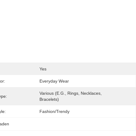
Yes
or:
Everyday Wear
Various (e.g., Rings, Necklaces, 
ype:
Bracelets)
le:
Fashion/Trendy
raden