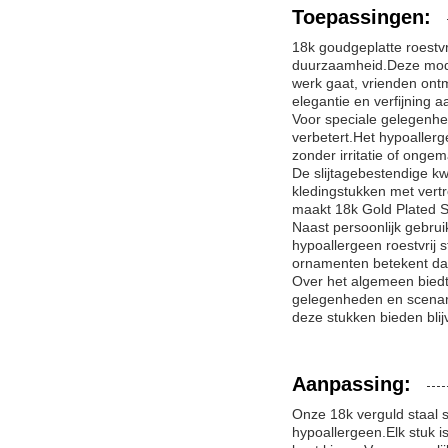
Toepassingen:
18k goudgeplatte roestvr
duurzaamheid.Deze modieu
werk gaat, vrienden ont
elegantie en verfijning a
Voor speciale gelegenhed
verbetert.Het hypoallerg
zonder irritatie of onge
De slijtagebestendige kw
kledingstukken met vert
maakt 18k Gold Plated St
Naast persoonlijk gebru
hypoallergeen roestvrij 
ornamenten betekent dat
Over het algemeen biedt 
gelegenheden en scenario
deze stukken bieden bli
Aanpassing:
Onze 18k verguld staal s
hypoallergeen.Elk stuk i