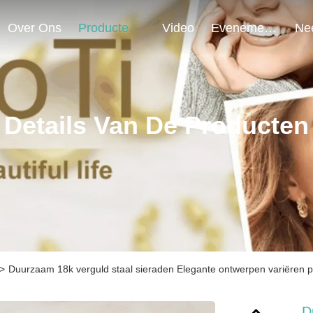
Over Ons
Producten
Video
Evenementen
Details Van De Producten
>
Duurzaam 18k verguld staal sieraden Elegante ontwerpen variëren pe
D