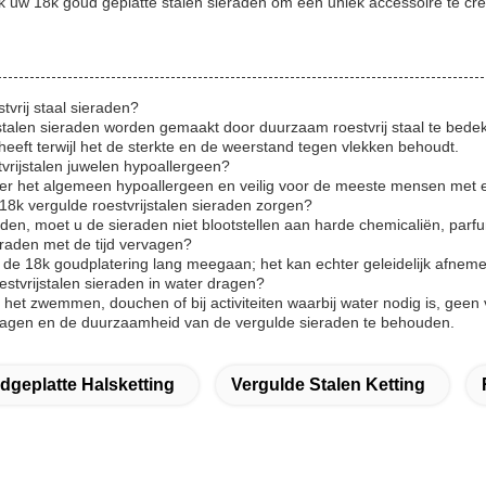
k uw 18k goud geplatte stalen sieraden om een uniek accessoire te creër
tvrij staal sieraden?
jstalen sieraden worden gemaakt door duurzaam roestvrij staal te bedek
eeft terwijl het de sterkte en de weerstand tegen vlekken behoudt.
tvrijstalen juwelen hypoallergeen?
s over het algemeen hypoallergeen en veilig voor de meeste mensen met 
18k vergulde roestvrijstalen sieraden zorgen?
en, moet u de sieraden niet blootstellen aan harde chemicaliën, parfu
eraden met de tijd vervagen?
 de 18k goudplatering lang meegaan; het kan echter geleidelijk afneme
estvrijstalen sieraden in water dragen?
ij het zwemmen, douchen of bij activiteiten waarbij water nodig is, ge
rvagen en de duurzaamheid van de vergulde sieraden te behouden.
dgeplatte Halsketting
Vergulde Stalen Ketting