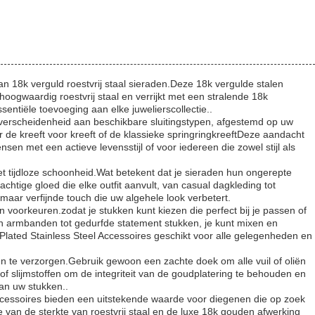
n 18k verguld roestvrij staal sieraden.Deze 18k vergulde stalen
ogwaardig roestvrij staal en verrijkt met een stralende 18k
entiële toevoeging aan elke juwelierscollectie..
verscheidenheid aan beschikbare sluitingstypen, afgestemd op uw
r de kreeft voor kreeft of de klassieke springringkreeftDeze aandacht
nsen met een actieve levensstijl of voor iedereen die zowel stijl als
et tijdloze schoonheid.Wat betekent dat je sieraden hun ongerepte
chtige gloed die elke outfit aanvult, van casual dagkleding tot
ar verfijnde touch die uw algehele look verbetert.
en voorkeuren.zodat je stukken kunt kiezen die perfect bij je passen of
en armbanden tot gedurfde statement stukken, je kunt mixen en
lated Stainless Steel Accessoires geschikt voor alle gelegenheden en
n te verzorgen.Gebruik gewoon een zachte doek om alle vuil of oliën
of slijmstoffen om de integriteit van de goudplatering te behouden en
van uw stukken..
ccessoires bieden een uitstekende waarde voor diegenen die op zoek
van de sterkte van roestvrij staal en de luxe 18k gouden afwerking