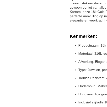
creëert stukken die er p
gewoon geniet van alled
Kortom, onze 18k Gold Pl
perfecte aanvulling op 
elegantie en veerkracht 
Kenmerken:
Productnaam: 18k g
Materiaal: 316L ro
Afwerking: Elegan
Type: Juwelen, per
Tarnish Resistant: 
Onderhoud: Makkeli
Hoogwaardige goudg
Inclusief stijlvolle