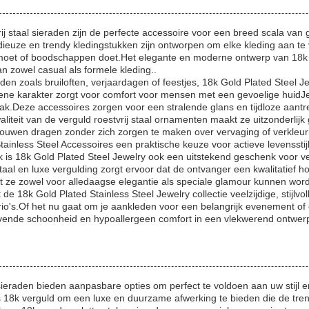
ij staal sieraden zijn de perfecte accessoire voor een breed scala van
ze en trendy kledingstukken zijn ontworpen om elke kleding aan te vull
moet of boodschappen doet.Het elegante en moderne ontwerp van 18k Gou
an zowel casual als formele kleding..
en zoals bruiloften, verjaardagen of feestjes, 18k Gold Plated Steel Je
ene karakter zorgt voor comfort voor mensen met een gevoelige huidJe 
mak.Deze accessoires zorgen voor een stralende glans en tijdloze aantr
aliteit van de verguld roestvrij staal ornamenten maakt ze uitzonderli
rouwen dragen zonder zich zorgen te maken over vervaging of verkleur
ainless Steel Accessoires een praktische keuze voor actieve levenssti
ik is 18k Gold Plated Steel Jewelry ook een uitstekend geschenk voor 
staal en luxe vergulding zorgt ervoor dat de ontvanger een kwalitatief 
 ze zowel voor alledaagse elegantie als speciale glamour kunnen wor
de 18k Gold Plated Stainless Steel Jewelry collectie veelzijdige, stijl
's.Of het nu gaat om je aankleden voor een belangrijk evenement of om
jvende schoonheid en hypoallergeen comfort in een vlekwerend ontwer
ieraden bieden aanpasbare opties om perfect te voldoen aan uw stijl e
s 18k verguld om een luxe en duurzame afwerking te bieden die de tren