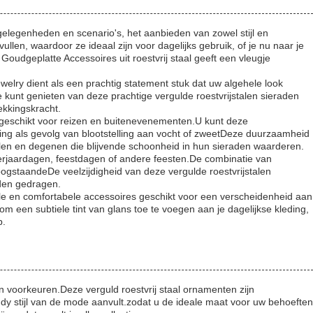
 gelegenheden en scenario's, het aanbieden van zowel stijl en
en, waardoor ze ideaal zijn voor dagelijks gebruik, of je nu naar je
dgeplatte Accessoires uit roestvrij staal geeft een vleugje
welry dient als een prachtig statement stuk dat uw algehele look
kunt genieten van deze prachtige vergulde roestvrijstalen sieraden
ekkingskracht.
jk geschikt voor reizen en buitenevenementen.U kunt deze
ing als gevolg van blootstelling aan vocht of zweetDeze duurzaamheid
jlen en degenen die blijvende schoonheid in hun sieraden waarderen.
verjaardagen, feestdagen of andere feesten.De combinatie van
hoogstaandeDe veelzijdigheid van deze vergulde roestvrijstalen
den gedragen.
volle en comfortabele accessoires geschikt voor een verscheidenheid aan
 een subtiele tint van glans toe te voegen aan je dagelijkse kleding,
p.
n voorkeuren.Deze verguld roestvrij staal ornamenten zijn
dy stijl van de mode aanvult.zodat u de ideale maat voor uw behoeften