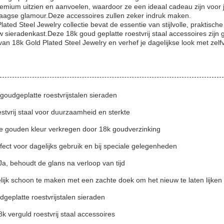
remium uitzien en aanvoelen, waardoor ze een ideaal cadeau zijn voor je
aagse glamour.Deze accessoires zullen zeker indruk maken.
ated Steel Jewelry collectie bevat de essentie van stijlvolle, praktis
uw sieradenkast.Deze 18k goud geplatte roestvrij staal accessoires zi
van 18k Gold Plated Steel Jewelry en verhef je dagelijkse look met zelf
oudgeplatte roestvrijstalen sieraden
estvrij staal voor duurzaamheid en sterkte
te gouden kleur verkregen door 18k goudverzinking
fect voor dagelijks gebruik en bij speciale gelegenheden
Ja, behoudt de glans na verloop van tijd
jk schoon te maken met een zachte doek om het nieuw te laten lijken
eplatte roestvrijstalen sieraden
 18k verguld roestvrij staal accessoires