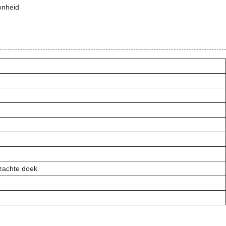
onheid
zachte doek