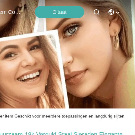
Citaat
Neem Contact Met Ons Op
r item Geschikt voor meerdere toepassingen en langdurig slijten
uurzaam 18k Verguld Staal Sieraden Elegante