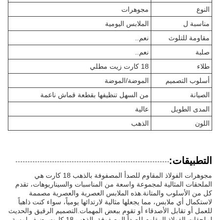
النوع
مجوهرات
مناسبة ل
الملابس اليومية
مقاومة للتلوث
نعم..
صلبة
نعم..
طلاء
18 كارت زيت مطلي
أسلوب التصميم
الموضة/الموضة
الصيانة
من السهل تنظيفها بقطعة قماش ناعمة
المدى الطويل
عالية
اللون
الذهب
التطبيقات:
مجوهرات الفولاذ المقاوم للصدأ المصفوفة بالذهب 18 كارت هي
الملحقات المثالية لمجموعة واسعة من المناسبات والسيناريوهات، تقدم
كل من الأسلوب والمتانة.هذه الملابس العصرية والعصرية مصممة
لاستكمال أي ملابس، مما يجعلها مثالية لارتدائها يومياً، سواء كنت ذاهباً
للعمل أو تقابل الأصدقاء أو تقوم ببعض المهمات.التصميم الرقيق والحديث
لملحقات الفولاذ المقاوم للصدأ المصفوفة بالذهب 18 كارت يضيف لمسة