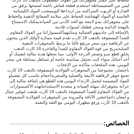
الحفاظ على جمال مجوهراتك من الفولاذ المصفوف بالذهب 18 كارت
ليس من الصعبببساطة استخدم قطعة قماش ناعمة لمسحها برفق من
القذارة أو الزيوت المتراكمة من ارتداءها اليوميتجنب المواد الكيميائية
القاسية أو المواد الهشاشة للحفاظ على سلامة الصفائح الذهبية والحفاظ
على مجوهراتك تبدو لامعة مع الحد الأدنى من الصيانةيمكنك الاستمتاع
بالبهجة الدائمة وسحر قطعك لسنوات قادمة.
بالإضافة إلى جاذبيتهم الجمالية ومتانتهمأكسسواراتنا من الفولاذ المقاوم
للصدأ المصفوفة بالذهب 18 كارت تقدم قيمة ممتازة لأولئك الذين يبحثون
عن الرفاهية دون سعر مرتفع غالبا ما يرتبط بالمجوهرات الذهبية
الصلبةمزيج من قوة الفولاذ المقاوم للصدأ والفاخرة 18 كارت الذهب
يخلق قطع تبدو وتشعر الدرجة الأولى، مما يجعلها هدية مثالية لنفسك أو
أحد أحبائك.سواء كنت تحتفل بمناسبة خاصة أو تتساهل ببساطة في سحر
اليومي، هذه الملحقات متأكدة من الإعجاب.
باختصار، مجموعتنا من المجوهرات الفولاذية المصفوفة بالذهب 18 كارت
تجمع جوهر الرفاهية الأنيقة والعملية والسعريةأحجام تناسب كل تفضيلو
المواد المصممة لتحمل الارتداء اليومي هذه القطع هي إضافة مثالية إلى
خزانة مجوهراتك سهلة الصيانة و متعددة الاستخداماتهذه الاكسسوارات
من الفولاذ المقاوم للصدأ المصفوفة بالذهب 18 كارت صُنعت لتوفير جمال
و لمعان دائمإحتضن الأناقة والمرونة من المجوهرات الفولاذية المصفوفة
بالذهب 18 كارت ورفع مظهرك اليومي مع الثقة والنعمة.
الخصائص: