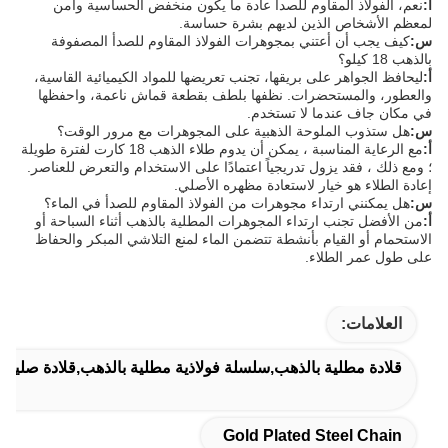
أ:
نعم، الفولاذ المقاوم للصدأ عادة ما يكون منخفض الحساسية وآمن
لمعظم الأشخاص الذين لديهم بشرة حساسة.
س:
كيف يجب أن أعتني بمجوهرات الفولاذ المقاوم للصدأ المصفوفة
بالذهب 18 كيلو؟
أ:
ليحافظ الجواهر على بريقها، تجنب تعريضها للمواد الكيميائية القاسية،
والعطور، والمستحضرات. نظفها بلطف بقطعة قماش ناعمة، واحفظها
في مكان جاف عندما لا تستخدم.
س:
هل ستذوب الملوحة الذهبية على المجوهرات مع مرور الوقت؟
أ:
مع الرعاية المناسبة ، يمكن أن يدوم طلاء الذهب 18 كارت لفترة طويلة
؛ ومع ذلك ، فقد يزول تدريجياً اعتمادًا على الاستخدام والتعرض للعناصر.
إعادة الطلاء هو خيار لاستعادة مظهره الأصلي.
س:
هل يمكنني ارتداء مجوهرات من الفولاذ المقاوم للصدأ في الماء؟
أ:
من الأفضل تجنب ارتداء المجوهرات المطلية بالذهب أثناء السباحة أو
الاستحمام أو القيام بأنشطة تتضمن الماء لمنع التلاشي المبكر والحفاظ
على طول عمر الطلاء.
العلامات:
قلادة مطلية بالذهب,سلسلة فولاذية مطلية بالذهب,قلادة صليب م
Gold Plated Steel Chain