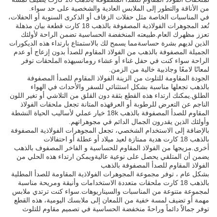
من الأناقة والتطور إلى الملابس العادية والشخصية على حد سواء.
في المناسبات الخاصة مثل حفلات الزفاف أو الذكرى السنوية أو الحفلات،
تُعد المجوهرات الفولاذية المصفوفة بالذهب 18 كارت قطعة بيان مذهلة
تعزز مظهرك العام.طبيعته المنخفضة الحساسية تضمن الراحة لأولئك
الذين لديهم بشرة حساسةمما يسمح لك بالاستمتاع بارتداء هذه الديكورات
الجميلة المصفوفة بالذهب من الفولاذ المقاوم للصدأ بدون إزعاج أو عدم
الراحة سواء كنت في حفل غناء أو عشاء رومانسيهذه الملحقات توفر
لمعانًا لامعًا وجاذبية خالية من الزمن.
الجودة المقاومة للتلوث من الزينة الفولاذ المقاوم للصدأ المصفوفة
بالذهب تجعلها مناسبة بشكل استثنائي للسفر والأحداث في الهواء
الطلق.يمكنك ارتداء هذه القطع بثقة دون القلق من التلاشي أو تغير اللون
الناجم عن التعرض للرطوبة أو العرقهذه المتانة تجعل ملحقات الفولاذ
المقاوم للصدأ المصفوفة بالذهب 18k خيار عملي لأساليب الحياة النشطة
وأولئك الذين يقدرون الجمال الدائم في مجوهراتهم.
بالإضافة إلى الاستخدام الشخصي، تجعل المجوهرات الفولاذية المصفوفة
بالذهب 18 كارت هدية ممتازة لعيد ميلاد أو عطلة أو احتفالات
أخرى.مزيجها من الفولاذ المقاوم للحساسية و الفاخر المصفوف بالذهب
يضمن أن المتلقي يحصل على نوعية عاليةويمكن ارتداء هذه الحلي من
الفولاذ المقاوم للصدأ المصفوفة بالذهب
بشكل عام ، توفر مجموعة المجوهرات الفولاذية المقاومة للصدأ المطلية
بالذهب 18 كارت ملحقات متعددة الاستخدامات وأنيقة ومريحة مناسبة
لمجموعة متنوعة من المناسبات والسيناريوهات.سواء كنت ترتدي ملابس
مهمة أو تضيف لمسة خفية من اللمعان إلى ملابسك اليومية، هذه القطع
توفر جمالاً دائماً وراحةً منخفضة الحساسية في تصميم مقاوم للتلوث