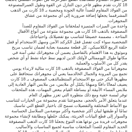
18 كارت تقدم مظهر فاخر دون التنازل عن القوة وطول العمرالمصنوعة
من الفولاذ المقاوم للصدأ عالية الجودة ومخصبة بـ 18 كارت من الذهب
المشرقمما يجعلها إضافة ضرورية إلى أي مجموعة من عشاق
المجوهرات.
واحدة من الميزات المتميزة لملحقاتنا من الفولاذ المقاوم للصدأ
المصفوفة بالذهب 18 كارت هي مجموعة متنوعة من أنواع الأقفال
المتاحة ، مصممة خصيصًا لتتناسب مع تفضيلاتك واحتياجاتك
الشخصية.سواء كنت تفضل قفل الكركند الآمن وسهل الاستخدام أو قفل
حلقة الربيع الكلاسيكي، كل قطعة مصممة بعناية لضمان تناسب مريح
وموثوق به هذا الاهتمام بالتفاصيل يضمن أن مجوهراتك تبقى آمنة في
مكانها طوال اليوممثالي لأولئك الذين لديهم نمط حياة نشط أو أي شخص
يقدر كل من الأسلوب والعملية.
مجوهراتنا من الفولاذ المصفوفة بالذهب 18 كارت مثالية لارتداء يومي
تجمع بين المرونة والجمال الخالدمما يعني أن مجوهراتك ستحافظ على
مظهرها البكر حتى مع الاستخدام المنتظمالذهب المصفوف بـ 18 كارت
يضيف لمعانًا دافئًا ومبهجًا يكمّل أي ملابس، من ملابس النهار العادية إلى
ملابس المساء الأنيقة.أو ببساطة القيام ببعض المهمات، هذه الملحقات
توفر لمسة خفية ومع ذلك متطورة التي تعزز مظهرك العام.
عندما يتعلق الأمر بالحجم، مجموعتنا تقدم مجموعة من الخيارات لتتناسب
مع الأنماط المختلفة والتفضيلات.تسمح لك باختيار القطع التي تناسبك
تمامًا أو طبقتها لبيان أكثر شخصية وأكثر موضةمن السلاسل الحساسة
والسوار إلى قطع البيانات الجريئة، يمكنك خلطها ومطابقة لإنشاء مجموعة
مجوهرات فريدة من نوعها.هذه التنوع يجعلنا 18 كارت الذهب المصفوفة
الحديد المقاوم للصدأ الملحقات مناسبة لجميع المناسبات والأساليب.