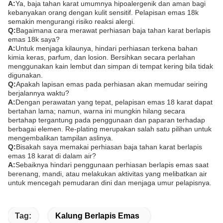
A:
Ya, baja tahan karat umumnya hipoalergenik dan aman bagi
kebanyakan orang dengan kulit sensitif. Pelapisan emas 18k
semakin mengurangi risiko reaksi alergi.
Q:
Bagaimana cara merawat perhiasan baja tahan karat berlapis
emas 18k saya?
A:
Untuk menjaga kilaunya, hindari perhiasan terkena bahan
kimia keras, parfum, dan losion. Bersihkan secara perlahan
menggunakan kain lembut dan simpan di tempat kering bila tidak
digunakan.
Q:
Apakah lapisan emas pada perhiasan akan memudar seiring
berjalannya waktu?
A:
Dengan perawatan yang tepat, pelapisan emas 18 karat dapat
bertahan lama; namun, warna ini mungkin hilang secara
bertahap tergantung pada penggunaan dan paparan terhadap
berbagai elemen. Re-plating merupakan salah satu pilihan untuk
mengembalikan tampilan aslinya.
Q:
Bisakah saya memakai perhiasan baja tahan karat berlapis
emas 18 karat di dalam air?
A:
Sebaiknya hindari penggunaan perhiasan berlapis emas saat
berenang, mandi, atau melakukan aktivitas yang melibatkan air
untuk mencegah pemudaran dini dan menjaga umur pelapisnya.
Tag:
Kalung Berlapis Emas