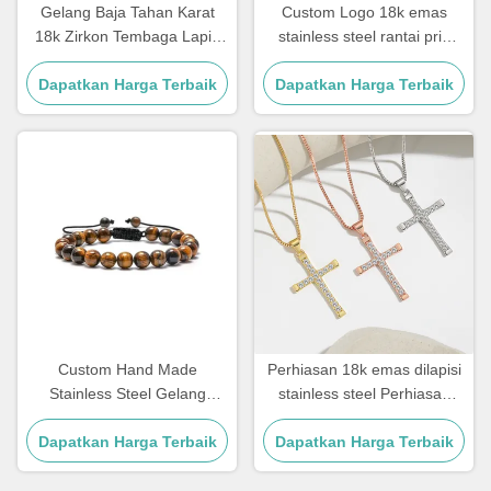
Gelang Baja Tahan Karat
Custom Logo 18k emas
18k Zirkon Tembaga Lapis
stainless steel rantai pria
Emas Berlian Wanita
Perhiasan Cross Pendant
Dapatkan Harga Terbaik
Dapatkan Harga Terbaik
Rantai
Custom Hand Made
Perhiasan 18k emas dilapisi
Stainless Steel Gelang
stainless steel Perhiasan
Couple Hadiah Mens Tiger
Wanita Choker Cross Kalung
Dapatkan Harga Terbaik
Eye Batu Manik Gelang
Dapatkan Harga Terbaik
20 Inch