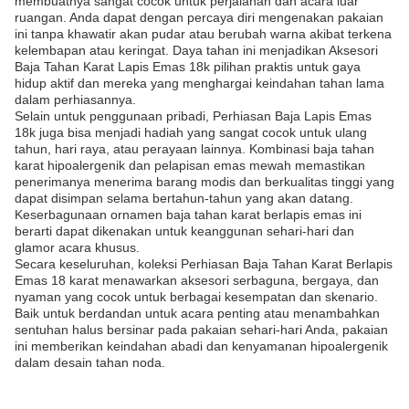
membuatnya sangat cocok untuk perjalanan dan acara luar
ruangan. Anda dapat dengan percaya diri mengenakan pakaian
ini tanpa khawatir akan pudar atau berubah warna akibat terkena
kelembapan atau keringat. Daya tahan ini menjadikan Aksesori
Baja Tahan Karat Lapis Emas 18k pilihan praktis untuk gaya
hidup aktif dan mereka yang menghargai keindahan tahan lama
dalam perhiasannya.
Selain untuk penggunaan pribadi, Perhiasan Baja Lapis Emas
18k juga bisa menjadi hadiah yang sangat cocok untuk ulang
tahun, hari raya, atau perayaan lainnya. Kombinasi baja tahan
karat hipoalergenik dan pelapisan emas mewah memastikan
penerimanya menerima barang modis dan berkualitas tinggi yang
dapat disimpan selama bertahun-tahun yang akan datang.
Keserbagunaan ornamen baja tahan karat berlapis emas ini
berarti dapat dikenakan untuk keanggunan sehari-hari dan
glamor acara khusus.
Secara keseluruhan, koleksi Perhiasan Baja Tahan Karat Berlapis
Emas 18 karat menawarkan aksesori serbaguna, bergaya, dan
nyaman yang cocok untuk berbagai kesempatan dan skenario.
Baik untuk berdandan untuk acara penting atau menambahkan
sentuhan halus bersinar pada pakaian sehari-hari Anda, pakaian
ini memberikan keindahan abadi dan kenyamanan hipoalergenik
dalam desain tahan noda.