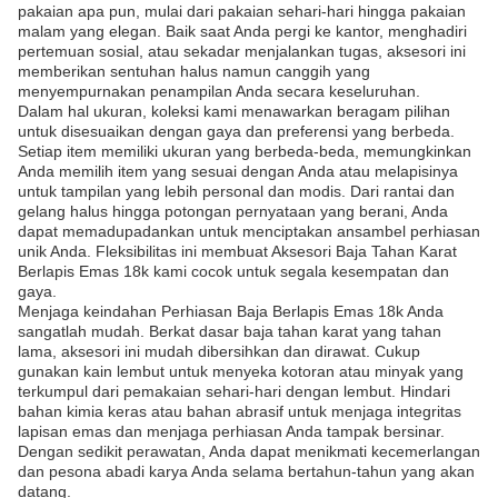
pakaian apa pun, mulai dari pakaian sehari-hari hingga pakaian
malam yang elegan. Baik saat Anda pergi ke kantor, menghadiri
pertemuan sosial, atau sekadar menjalankan tugas, aksesori ini
memberikan sentuhan halus namun canggih yang
menyempurnakan penampilan Anda secara keseluruhan.
Dalam hal ukuran, koleksi kami menawarkan beragam pilihan
untuk disesuaikan dengan gaya dan preferensi yang berbeda.
Setiap item memiliki ukuran yang berbeda-beda, memungkinkan
Anda memilih item yang sesuai dengan Anda atau melapisinya
untuk tampilan yang lebih personal dan modis. Dari rantai dan
gelang halus hingga potongan pernyataan yang berani, Anda
dapat memadupadankan untuk menciptakan ansambel perhiasan
unik Anda. Fleksibilitas ini membuat Aksesori Baja Tahan Karat
Berlapis Emas 18k kami cocok untuk segala kesempatan dan
gaya.
Menjaga keindahan Perhiasan Baja Berlapis Emas 18k Anda
sangatlah mudah. Berkat dasar baja tahan karat yang tahan
lama, aksesori ini mudah dibersihkan dan dirawat. Cukup
gunakan kain lembut untuk menyeka kotoran atau minyak yang
terkumpul dari pemakaian sehari-hari dengan lembut. Hindari
bahan kimia keras atau bahan abrasif untuk menjaga integritas
lapisan emas dan menjaga perhiasan Anda tampak bersinar.
Dengan sedikit perawatan, Anda dapat menikmati kecemerlangan
dan pesona abadi karya Anda selama bertahun-tahun yang akan
datang.