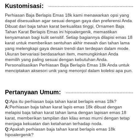
Kustomisasi:
Perhiasan Baja Berlapis Emas 18k kami menawarkan opsi yang
dapat disesuaikan agar sesuai dengan gaya dan preferensi Anda.
Dibuat dari baja tahan karat berkualitas tinggi, Ornamen Baja
Tahan Karat Berlapis Emas ini hipoalergenik, memastikan
kenyamanan bagi kulit sensitif. Setiap bagiannya dilapisi emas 18
karat untuk memberikan sentuhan akhir mewah dan tahan lama
yang melengkapi gaya desain trendi dan terdepan dalam mode.
Ukuran bervariasi berdasarkan item, memungkinkan Anda
memilih yang paling sesuai dengan kebutuhan Anda.
Personalisasikan Perhiasan Baja Berlapis Emas 18k Anda untuk
menciptakan aksesori unik yang menonjol dalam koleksi apa pun.
Pertanyaan Umum:
Q:
Apa itu perhiasan baja tahan karat berlapis emas 18k?
A:
Perhiasan baja tahan karat lapis emas 18k dibuat dengan
melapisi baja tahan karat tahan lama dengan lapisan emas 18
karat, memberikan tampilan dan kilau emas murni dengan tetap
menjaga kekuatan dan ketahanan terhadap noda.
Q:
Apakah perhiasan baja tahan karat berlapis emas 18k
hipoalergenik?