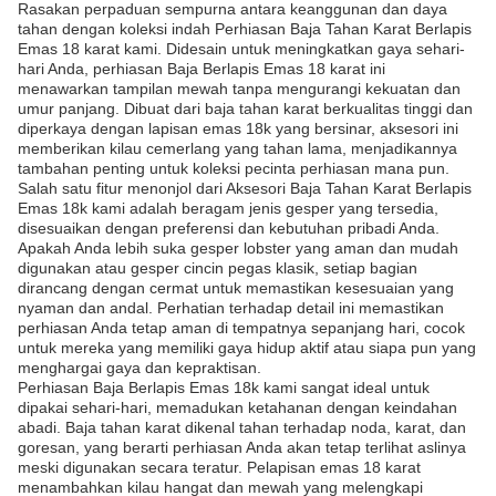
Rasakan perpaduan sempurna antara keanggunan dan daya
tahan dengan koleksi indah Perhiasan Baja Tahan Karat Berlapis
Emas 18 karat kami. Didesain untuk meningkatkan gaya sehari-
hari Anda, perhiasan Baja Berlapis Emas 18 karat ini
menawarkan tampilan mewah tanpa mengurangi kekuatan dan
umur panjang. Dibuat dari baja tahan karat berkualitas tinggi dan
diperkaya dengan lapisan emas 18k yang bersinar, aksesori ini
memberikan kilau cemerlang yang tahan lama, menjadikannya
tambahan penting untuk koleksi pecinta perhiasan mana pun.
Salah satu fitur menonjol dari Aksesori Baja Tahan Karat Berlapis
Emas 18k kami adalah beragam jenis gesper yang tersedia,
disesuaikan dengan preferensi dan kebutuhan pribadi Anda.
Apakah Anda lebih suka gesper lobster yang aman dan mudah
digunakan atau gesper cincin pegas klasik, setiap bagian
dirancang dengan cermat untuk memastikan kesesuaian yang
nyaman dan andal. Perhatian terhadap detail ini memastikan
perhiasan Anda tetap aman di tempatnya sepanjang hari, cocok
untuk mereka yang memiliki gaya hidup aktif atau siapa pun yang
menghargai gaya dan kepraktisan.
Perhiasan Baja Berlapis Emas 18k kami sangat ideal untuk
dipakai sehari-hari, memadukan ketahanan dengan keindahan
abadi. Baja tahan karat dikenal tahan terhadap noda, karat, dan
goresan, yang berarti perhiasan Anda akan tetap terlihat aslinya
meski digunakan secara teratur. Pelapisan emas 18 karat
menambahkan kilau hangat dan mewah yang melengkapi