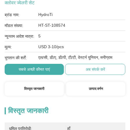
क्लोवर ज्वेलरी सेट
HydroTi
ब्रांड नाम:
HT-ST-108574
मॉडल संख्या:
5
न्यूनतम आदेश मात्रा:
USD 3-10/pcs
मूल्य:
एल/सी, डी/ए, डी/पी, टी/टी, वेस्टर्न यूनियन, मनीग्राम
भुगतान की शर्तें:
सबसे अच्छी कीमत पाएं
अब संपर्क करें
विस्तृत जानकारी
उत्पाद वर्णन
विस्तृत जानकारी
धूमिल प्रतिरोधी:
हाँ