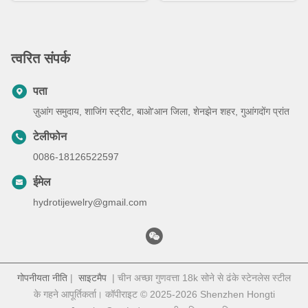
त्वरित संपर्क
पता
ज़ुआंग समुदाय, शाजिंग स्ट्रीट, बाओ'आन जिला, शेनझेन शहर, गुआंगदोंग प्रांत
टेलीफोन
0086-18126522597
ईमेल
hydrotijewelry@gmail.com
गोपनीयता नीति
|
साइटमैप
| चीन अच्छा गुणवत्ता 18k सोने से ढंके स्टेनलेस स्टील
के गहने आपूर्तिकर्ता। कॉपीराइट © 2025-2026 Shenzhen Hongti