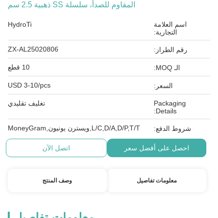
المقاوم للصدأ، سلسلة SS ذهبية 2.5 سم
اسم العلامة
HydroTi
التجارية:
ZX-AL25020806
رقم الطراز:
10 قطع
الـ MOQ:
USD 3-10/pcs
السعر:
Packaging
تغليف تقليدي
Details:
L/C,D/A,D/P,T/T,ويسترن يونيون,MoneyGram
شروط الدفع:
احصل على أفضل سعر
اتصل الآن
معلومات تفاصيل
وصف المنتج
معلومات تفاصيل