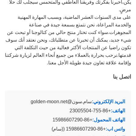
يكن،أخبرنا بفكرتك وفريقنا العاطفي والمتحمس سيجلب لك حلًا
مرضٍ.
على مدى السنوات العشر الماضية، وبسبب المهارة المهنية
والخدمة المراعاة، نحن نتمتع بسمعة جيدة في صناعة
المجوهرات.سواء كنت تختار منتج حالي من كتالوجنا أو تبحث عن
شيء جديد، يمكنك أن تخبرنا عن متطلباتك، ونحن نعتقد أنك سوف
تكون راضيا عن المنتجات الأكثر فعالية من حيث التكلفة التي
قدمتها.نرحب بحرارة بالعملاء من جميع أنحاء العالم لزيارة شركتنا
وإقامة علاقة تعاون جيدة طويلة الأجل معنا.
اتصل بنا
البريد الإلكتروني:
سام.سون@golden-moon.net
الهاتف:
+86-755-23005504
الهاتف المحمول:
+86-15986607290
واتس اب:
+86-15986607290 ((سام)