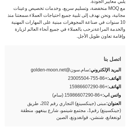
يلبي معايير الجودة.
مع MOQ منخفضة، وتسليم سريع، وخدمات تخصيص وعينات
مجانية، ونحن نهدف إلى تلبية جميع احتياجات العملاء.سمعتنا منذ
10 سنوات في صناعة المجوهرات مبنية على المهارات المهنية
والخدمة المراعةنرحب بالعملاء في جميع أنحاء العالم لزيارة
وإقامة تعاون طويل الأجل.
اتصل بنا
البريد الإلكتروني:
سام.سون@golden-moon.net
الهاتف:
+86-755-23005504
الهاتف:
+86-15986607290
واتس اب:
+86-15986607290 (سام)
العنوان:
مبنى (جينكسينغ) التجاري رقم 202، طريق
(جينكسينغ) رقم1، مجتمع شينمو، شارع بينغهو، منطقة
لونغغانغ، شنشن، قوانغدونغ، الصين