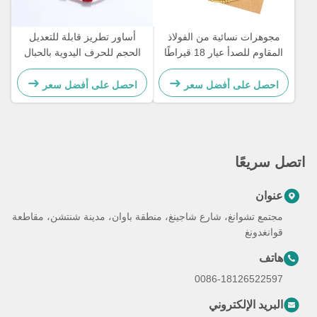
مجوهرات نسائية من الفولاذ
أساور تطريز قابلة للتعديل
المقاوم للصدأ عيار 18 قيراطًا
الحجم للحرف اليدوية بالحبال
أساور رمز مورس بطول 21.5
كهدية للزوجين 15 - 30 سم
سم
احصل على أفضل سعر
احصل على أفضل سعر
اتصل سريعًا
عنوان
مجتمع تشوانغ، شارع شاجينغ، منطقة باوان، مدينة شنتشن، مقاطعة
قوانغدونغ
هاتف
0086-18126522597
البريد الإلكتروني