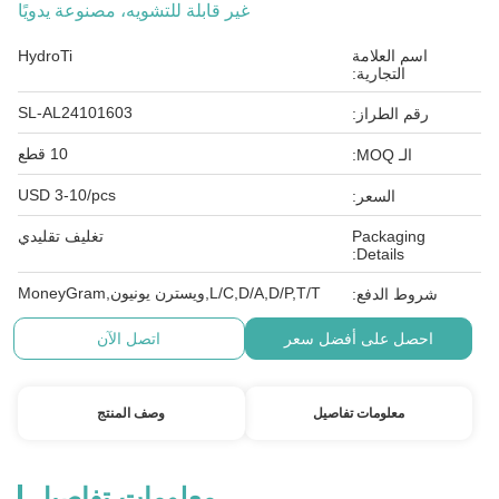
غير قابلة للتشويه، مصنوعة يدويًا
اسم العلامة
HydroTi
التجارية:
SL-AL24101603
رقم الطراز:
10 قطع
الـ MOQ:
USD 3-10/pcs
السعر:
Packaging
تغليف تقليدي
Details:
L/C,D/A,D/P,T/T,ويسترن يونيون,MoneyGram
شروط الدفع:
احصل على أفضل سعر
اتصل الآن
معلومات تفاصيل
وصف المنتج
معلومات تفاصيل