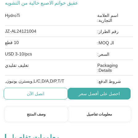
عقيق خواتم الاصبع خالية من التشويه
اسم العلامة
HydroTi
التجارية:
JZ-AL24121004
رقم الطراز:
10 قطع
الـ MOQ:
USD 3-10/pcs
السعر:
Packaging
تغليف تقليدي
Details:
L/C,D/A,D/P,T/T,ويسترن يونيون,
شروط الدفع:
احصل على أفضل سعر
اتصل الآن
معلومات تفاصيل
وصف المنتج
معلومات تفاصيل