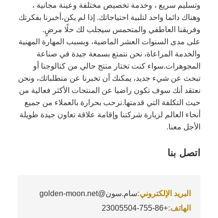
وتسليم سريع ، وخدمة تخصيص مختلفة وعينة مجانية ،
وهناك دائما واحد لتلبية احتياجاتك. إذا لم يكن،أخبرنا بفكرتك
وفريقنا العاطفي والمتحمس سيجلب لك حلًا مرضٍ.
على مدى السنوات العشر الماضية، وبسبب المهارة المهنية
والخدمة المراعاة، نحن نتمتع بسمعة جيدة في صناعة
المجوهرات.سواء كنت تختار منتج حالي من كتالوجنا أو
تبحث عن شيء جديد، يمكنك أن تخبرنا عن متطلباتك، ونحن
نعتقد أنك سوف تكون راضيا عن المنتجات الأكثر فعالية من
حيث التكلفة التي قدمتها.نرحب بحرارة بالعملاء من جميع
أنحاء العالم لزيارة شركتنا وإقامة علاقة تعاون جيدة طويلة
الأجل معنا.
اتصل بنا
البريد الإلكتروني:
سام.سون@golden-moon.net
الهاتف:
+86-755-23005504