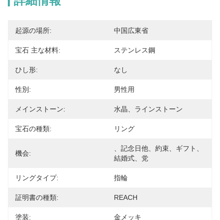
詳細情報
起源の場所:
中国広東省
宝石 主な材料:
ステンレス鋼
ひし形:
なし
性別:
男性用
メインストーン:
水晶、ラインストーン
宝石の種類:
リング
、記念日他、約束、ギフト、
機会:
結婚式、党
リングタイプ:
指輪
証明書の種類:
REACH
塗装:
金メッキ