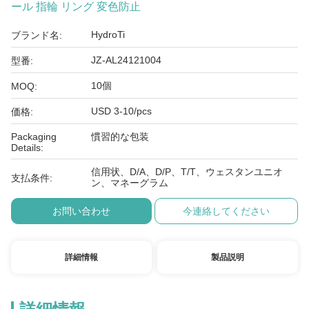
ール 指輪 リング 変色防止
HydroTi
ブランド名:
JZ-AL24121004
型番:
10個
MOQ:
USD 3-10/pcs
価格:
Packaging
慣習的な包装
Details:
信用状、D/A、D/P、T/T、ウェスタンユニオ
支払条件:
ン、マネーグラム
お問い合わせ
今連絡してください
詳細情報
製品説明