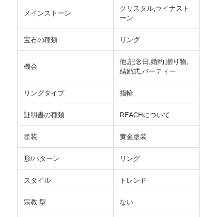
クリスタル,ライナスト
メインストーン
ーン
宝石の種類
リング
他,記念日,婚約,贈り物,
機会
結婚式,パーティー
リングタイプ
指輪
証明書の種類
REACHについて
塗装
黄金塗装
形/パターン
リング
スタイル
トレンド
宗教 型
ない