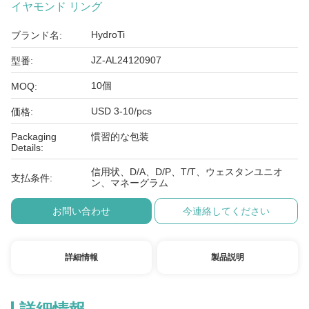
イヤモンド リング
HydroTi
ブランド名:
JZ-AL24120907
型番:
10個
MOQ:
USD 3-10/pcs
価格:
Packaging
慣習的な包装
Details:
信用状、D/A、D/P、T/T、ウェスタンユニオ
支払条件:
ン、マネーグラム
お問い合わせ
今連絡してください
詳細情報
製品説明