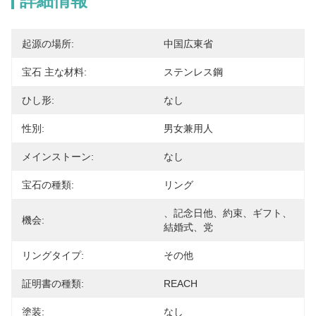
詳細情報
起源の場所:
中国広東省
宝石 主な材料:
ステンレス鋼
ひし形:
なし
性別:
男女兼用人
メインストーン:
なし
宝石の種類:
リング
、記念日他、約束、ギフト、
機会:
結婚式、党
リングタイプ:
その他
証明書の種類:
REACH
塗装:
なし