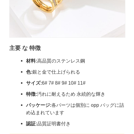
主要 な 特徴
材料:
高品質のステンレス鋼
色:
銀と金で仕上げられる
サイズ:
6# 7# 8# 9# 10# 11#
特徴:
汚れに耐えるため 永続的な輝き
パッケージ:
各パーツは個別に opp バッグに詰
め込まれています
認証:
品質証明書付き