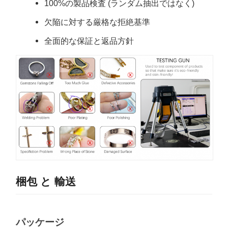
100%の製品検査 (ランダム抽出ではなく)
欠陥に対する厳格な拒絶基準
全面的な保証と返品方針
梱包 と 輸送
パッケージ