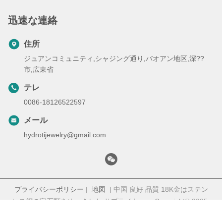
迅速な連絡
住所
ジュアンコミュニティ,シャジング通り,バオアン地区,深??
市,広東省
テレ
0086-18126522597
メール
hydrotijewelry@gmail.com
プライバシーポリシー
|
地図
| 中国 良好 品質 18K金はステン
レス鋼の宝石類をめっきした サプライヤー。 Copyright© 2025-
2026 Shenzhen Hongti Jewelry Co., Ltd. . 無断転載を禁じま