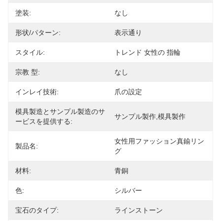
塗装:
なし
形状/パターン:
表示通り
スタイル:
トレンド 女性の 指輪
宗教 型:
なし
インレイ技術:
爪の設定
模具製造とサンプル製造のサ
サンプル製作,模具製作
ービスを提供する:
女性用ファッション真鍮リン
製品名:
グ
材料:
青銅
色:
シルバー
宝石のタイプ:
ラインストーン