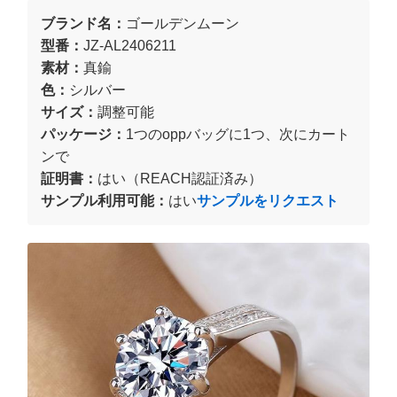
ブランド名：
ゴールデンムーン
型番：
JZ-AL2406211
素材：
真鍮
色：
シルバー
サイズ：
調整可能
パッケージ：
1つのoppバッグに1つ、次にカート
ンで
証明書：
はい（REACH認証済み）
サンプル利用可能：
はい
サンプルをリクエスト