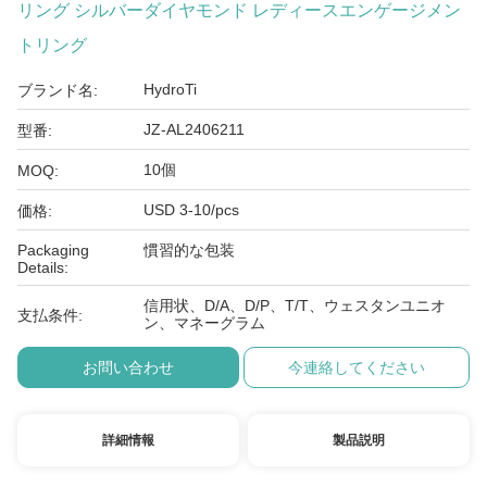
リング シルバーダイヤモンド レディースエンゲージメン
トリング
HydroTi
ブランド名:
JZ-AL2406211
型番:
10個
MOQ:
USD 3-10/pcs
価格:
Packaging
慣習的な包装
Details:
信用状、D/A、D/P、T/T、ウェスタンユニオ
支払条件:
ン、マネーグラム
お問い合わせ
今連絡してください
詳細情報
製品説明