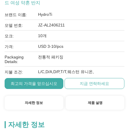
드 여성 약혼 반지
HydroTi
브랜드 이름:
JZ-AL2406211
모델 번호:
10개
모크:
USD 3-10/pcs
가격:
Packaging
전통적 패키징
Details:
L/C,D/A,D/P,T/T,웨스턴 유니온,
지불 조건:
최고의 가격을 얻으십시오
지금 연락하세요
자세한 정보
제품 설명
자세한 정보