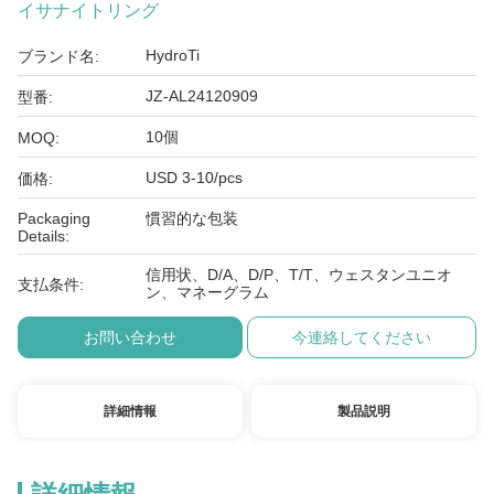
イサナイトリング
HydroTi
ブランド名:
JZ-AL24120909
型番:
10個
MOQ:
USD 3-10/pcs
価格:
Packaging
慣習的な包装
Details:
信用状、D/A、D/P、T/T、ウェスタンユニオ
支払条件:
ン、マネーグラム
お問い合わせ
今連絡してください
詳細情報
製品説明