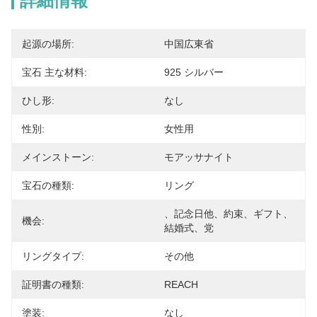
詳細情報
起源の場所:
中国広東省
宝石 主な材料:
925 シルバー
ひし形:
なし
性別:
女性用
メインストーン:
モアッサナイト
宝石の種類:
リング
、記念日他、約束、ギフト、
機会:
結婚式、党
リングタイプ:
その他
証明書の種類:
REACH
塗装:
なし