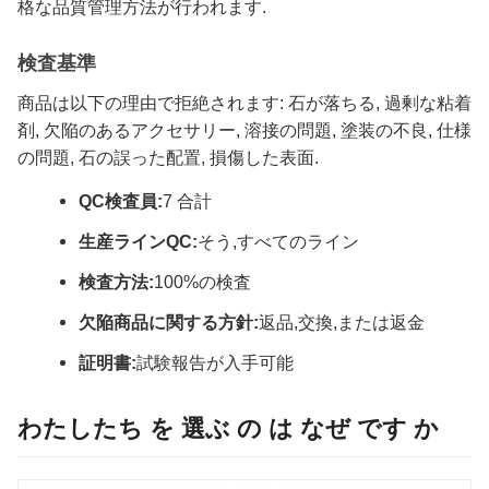
格な品質管理方法が行われます.
検査基準
商品は以下の理由で拒絶されます: 石が落ちる, 過剰な粘着
剤, 欠陥のあるアクセサリー, 溶接の問題, 塗装の不良, 仕様
の問題, 石の誤った配置, 損傷した表面.
QC検査員:
7 合計
生産ラインQC:
そう,すべてのライン
検査方法:
100%の検査
欠陥商品に関する方針:
返品,交換,または返金
証明書:
試験報告が入手可能
わたしたち を 選ぶ の は なぜ です か