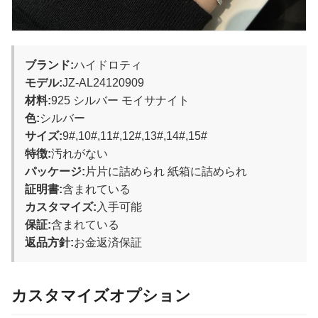
ブランド:
ハイドロティ
モデル:
JZ-AL24120909
材料:
925 シルバー モイサナイト
色:
シルバー
サイズ:
9#,10#,11#,12#,13#,14#,15#
特徴:
汚れがない
パッケージ:
片片に詰められ 紙箱に詰められ
証明書:
含まれている
カスタマイズ:
入手可能
保証:
含まれている
返品方針:
お金返済保証
カスタマイズオプション