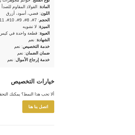
المادة
: الفولاذ المقاوم للصدأ
اللون
: فضي، أسود، أزرق
الحجم
: 7#، 8#، 9#، 10#، 11#، 12#، 13#
الميزة
: لا تشويه
العبوة
: قطعة واحدة في كيس opp واحد ثم بالكرتو
الشهادة
: نعم
خدمة التخصيص
: نعم
ضمان الضمان
: نعم
خدمة إرجاع الأموال
: نعم
خيارات التخصيص
ألا تحب هذا النمط؟ يمكنك التحقق
اتصل بنا هنا