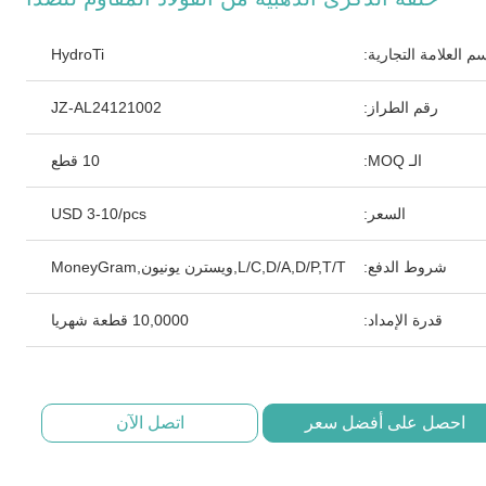
م العلامة التجارية:
HydroTi
رقم الطراز:
JZ-AL24121002
الـ MOQ:
10 قطع
السعر:
USD 3-10/pcs
شروط الدفع:
L/C,D/A,D/P,T/T,ويسترن يونيون,MoneyGram
قدرة الإمداد:
10,0000 قطعة شهريا
احصل على أفضل سعر
اتصل الآن