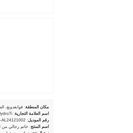
مكان المنطقة
: قوانغدونغ، ال
اسم العلامة التجارية
: HydroTi
رقم الموديل
: JZ-AL24121002
اسم المنتج
: خاتم رجالي من ال
نوع المنتج
: خواتم مجوهرات ر