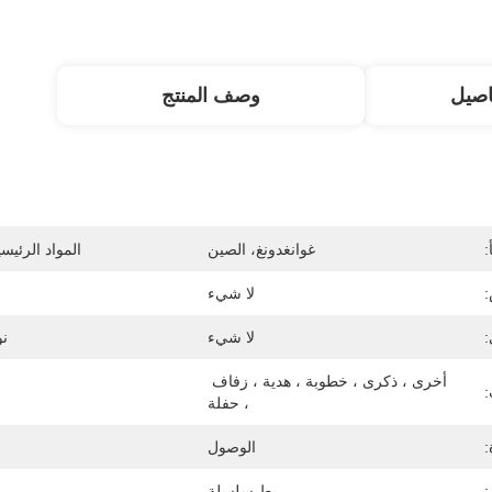
اصيل
وصف المنتج
:
غوانغدونغ، الصين
المواد الرئيس
لا شيء
:
لا شيء
نو
أخرى ، ذكرى ، خطوبة ، هدية ، زفاف 
:
، حفلة
:
الوصول
ربط سلسلة