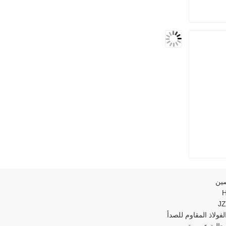
صين
فولاذ المقاوم للصدأ
جالية عصرية