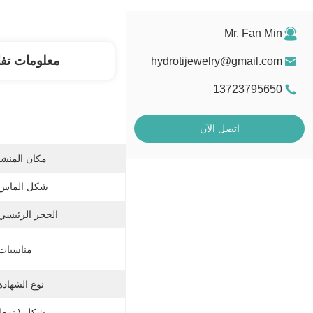
Mr. Fan Min
معلومات تف
hydrotijewelry@gmail.com
13723795650
اتصل الآن
مكان المنشأ
شكل الماس:
الحجر الرئيسي
مناسبات
نوع الشهادة
شكل \ نمط: