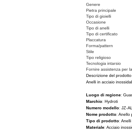
Genere
Pietra principale
Tipo di gioielli
Occasione
Tipo di anelli
Tipo di certificato
Placcatura
Forma/pattern
Stile
Tipo religioso
Tecnologia intarsio
Fornire assistenza per l
Descrizione del prodotto
Anelli in acciaio inossid
Luogo di regione
: Gua
Marchio
: Hydroti
Numero modello
: JZ-A
Nome prodotto
: Anello
Tipo di prodotto
: Anell
Materiale
: Acciaio inoss