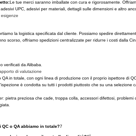
etto:
Le tue merci saranno imballate con cura e rigorosamente. Offriamo 
e adesivi UPC, adesivi per materiali, dettagli sulle dimensioni e altro anc
e esigenze
tiamo la logistica specificata dal cliente. Possiamo spedire direttamente
'anno scorso, offriamo spedizioni centralizzate per ridurre i costi dalla Cin
no verificati da Alibaba.
rapporto di valutazione
QA in totale, con ogni linea di produzione con il proprio ispettore di QC
L'ispezione è condotta su tutti i prodotti piuttosto che su una selezione 
per: pietra preziosa che cade, troppa colla, accessori difettosi, problemi 
giata.
ri QC o QA abbiamo in totale?
7