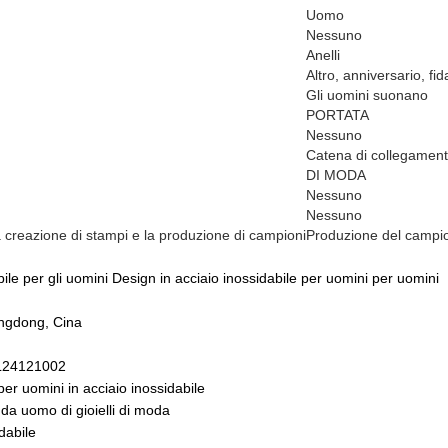
Uomo
Nessuno
Anelli
Altro, anniversario, f
Gli uomini suonano
PORTATA
Nessuno
Catena di collegament
DI MODA
Nessuno
Nessuno
a creazione di stampi e la produzione di campioni
Produzione del campio
abile per gli uomini Design in acciaio inossidabile per uomini per uomini
ngdong, Cina
L24121002
 per uomini in acciaio inossidabile
i da uomo di gioielli di moda
idabile