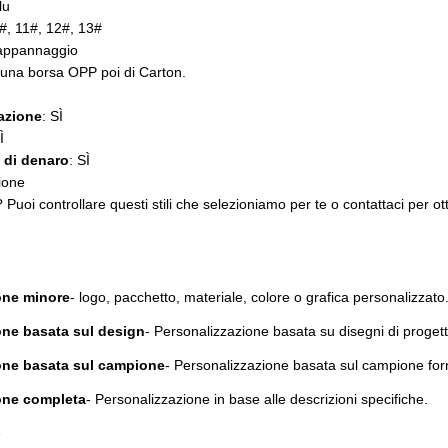
lu
0#, 11#, 12#, 13#
appannaggio
 una borsa OPP poi di Carton.
zazione
: SÌ
Ì
e di denaro
: SÌ
ione
 Puoi controllare questi stili che selezioniamo per te o contattaci per ot
one minore
- logo, pacchetto, materiale, colore o grafica personalizzato
one basata sul design
- Personalizzazione basata su disegni di proget
ione basata sul campione
- Personalizzazione basata sul campione forn
ione completa
- Personalizzazione in base alle descrizioni specifiche.
e