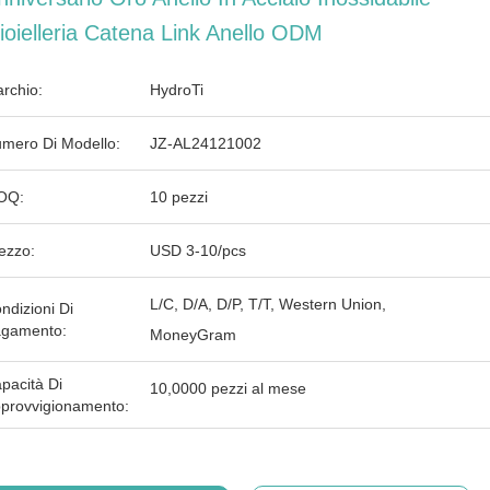
ioielleria Catena Link Anello ODM
rchio:
HydroTi
mero Di Modello:
JZ-AL24121002
OQ:
10 pezzi
ezzo:
USD 3-10/pcs
L/C, D/A, D/P, T/T, Western Union,
ndizioni Di
gamento:
MoneyGram
pacità Di
10,0000 pezzi al mese
provvigionamento: