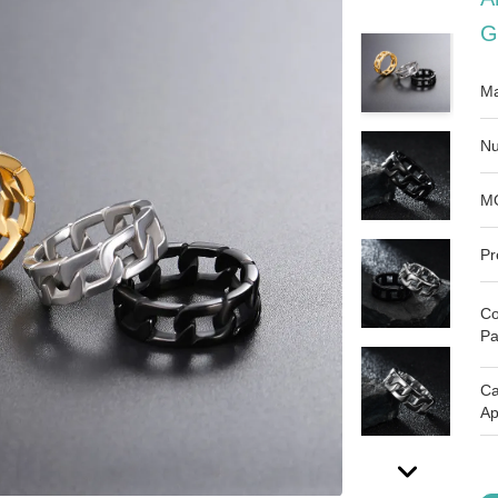
G
Ma
Nu
M
Pr
Co
Pa
Ca
Ap