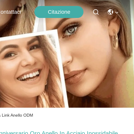
Citazione
ontattaci
na Link Anello ODM
nniversario Oro Anello In Acciaio Inossidabile