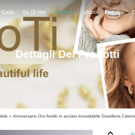
Casa.
Su Di Noi
Prodotti
Video
Eventi
C
Dettagli Dei Prodotti
abile
>
Anniversario Oro Anello in acciaio inossidabile Gioielleria Cate
A