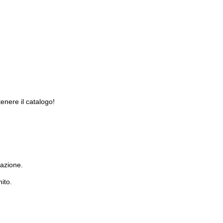
tenere il catalogo!
.
tazione.
ito.