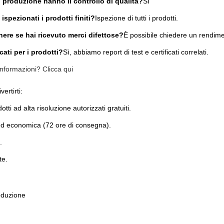
di produzione hanno il controllo di qualità?
SÌ
spezionati i prodotti finiti?
Ispezione di tutti i prodotti.
nere se hai ricevuto merci difettose?
È possibile chiedere un rendimen
cati per i prodotti?
Sì, abbiamo report di test e certificati correlati.
informazioni? Clicca qui
ertirti:
otti ad alta risoluzione autorizzati gratuiti.
d economica (72 ore di consegna).
.
te.
oduzione