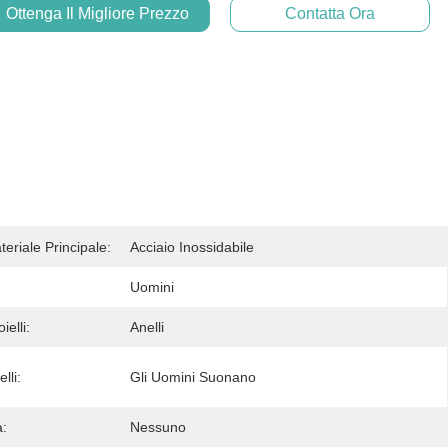
Ottenga Il Migliore Prezzo
Contatta Ora
ateriale Principale:
Acciaio Inossidabile
Uomini
ielli:
Anelli
lli:
Gli Uomini Suonano
a:
Nessuno