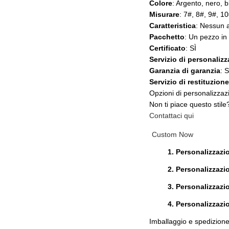
Colore
: Argento, nero, b
Misurare
: 7#, 8#, 9#, 1
Caratteristica
: Nessun 
Pacchetto
: Un pezzo in
Certificato
: SÌ
Servizio di personaliz
Garanzia di garanzia
: S
Servizio di restituzion
Opzioni di personalizzaz
Non ti piace questo stile?
Contattaci qui
Custom Now
1. Personalizzazi
2. Personalizzazi
3. Personalizzaz
4. Personalizzaz
Imballaggio e spedizion