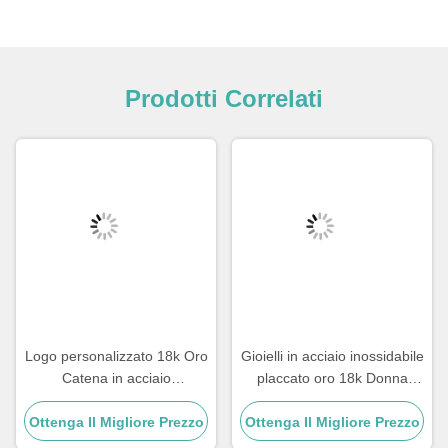
Prodotti Correlati
Logo personalizzato 18k Oro
Gioielli in acciaio inossidabile
Catena in acciaio
placcato oro 18k Donna
inossidabile Uomini Gioielli
Collana girocollo Croce 20
Ottenga Il Migliore Prezzo
Croce Pendenti Catene
Ottenga Il Migliore Prezzo
pollici