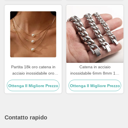
Partita 18k oro catena in
Catena in acciaio
acciaio inossidabile oro
inossidabile 6mm 8mm 18k
riempito tre colletti a strati
dorata Catena in acciaio
perla pendente 17,72 pollici
Ottenga Il Migliore Prezzo
inossidabile multi dimensioni
Ottenga Il Migliore Prezzo
Catena di legame cubana
argento
Contatto rapido