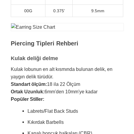
00G
0.375'
9.5mm
Piercing Tipleri Rehberi
Kulak deliği delme
Kulak lobunun en alt kısmında bulunan delik, en
yaygın delik türüdür.
Standart ölçüm:
18 ila 22 Ölçüm
Ortak Uzunluk:
6mm'den 10mm'ye kadar
Popüler Stiller:
Labrets/Flat Back Studs
Kıkırdak Barbells
Kapalı boncuk halkaları (CBR)