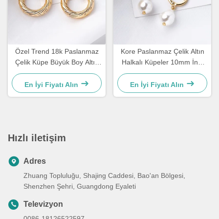
Özel Trend 18k Paslanmaz
Kore Paslanmaz Çelik Altın
Çelik Küpe Büyük Boy Altın
Halkalı Küpeler 10mm İnci
Kaplama Halkalı Küpeler
Damla Küpeler Kadınlar İçin
Kadınlar İçin
En İyi Fiyatı Alın
En İyi Fiyatı Alın
Hızlı iletişim
Adres
Zhuang Topluluğu, Shajing Caddesi, Bao'an Bölgesi,
Shenzhen Şehri, Guangdong Eyaleti
Televizyon
0086-18126522597