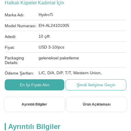
Halkalı Küpeler Kadınlar İçin
HydroTi
Marka Adı:
EH-AL24101005
Model Numarası:
10 çift
Adedi:
USD 3-10/pcs
Fiyat:
Packaging
geleneksel paketleme
Details:
L/C, D/A, D/P, T/T, Western Union,
Ödeme Şartları:
En İyi Fiyatı Alın
Şimdi Iletişime Geçin
Ayrıntılı Bilgiler
Ürün Açıklaması
Ayrıntılı Bilgiler