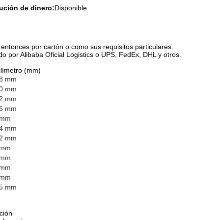
ución de dinero:
Disponible
entonces por cartón o como sus requisitos particulares.
 por Alibaba Oficial Logistics o UPS, FedEx, DHL y otros.
límetro (mm)
.8 mm
.0 mm
.2 mm
.6 mm
 mm
.4 mm
.2 mm
 mm
 mm
 mm
 mm
.5 mm
ción