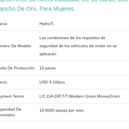
ancho De Oro, Para Mujeres.
rca:
HydroTi
Las condiciones de los requisitos de
mero De Modelo:
seguridad de los vehículos de motor no se
aplicarán.
ota De Producción:
10 pares
ecio:
USD 3-10/pcs
yment Terms:
L/C,D/A,D/P,T/T,Western Union,MoneyGram
pacidad De
10,0000 piezas por mes
ministro: