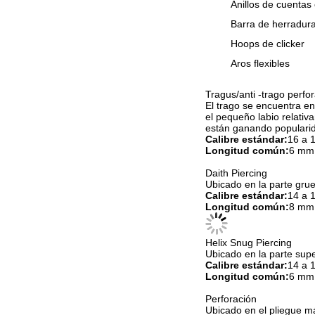
Anillos de cuentas
Barra de herradur
Hoops de clicker
Aros flexibles
Tragus/anti -trago perfo
El trago se encuentra en
el pequeño labio relativa
están ganando popularida
Calibre estándar:
16 a 1
Longitud común:
6 mm
Daith Piercing
Ubicado en la parte grue
Calibre estándar:
14 a 1
Longitud común:
8 mm
Helix Snug Piercing
Ubicado en la parte super
Calibre estándar:
14 a 1
Longitud común:
6 mm
Perforación
Ubicado en el pliegue má