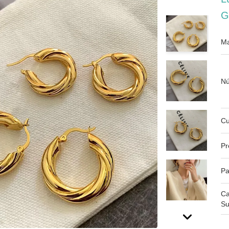
G
Ma
Nú
Cu
Pr
Pa
Ca
Su