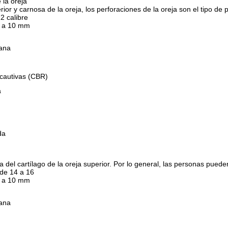
 la oreja
erior y carnosa de la oreja, los perforaciones de la oreja son el tipo d
2 calibre
 a 10 mm
lana
 cautivas (CBR)
a
da
a del cartílago de la oreja superior. Por lo general, las personas puede
de 14 a 16
 a 10 mm
lana