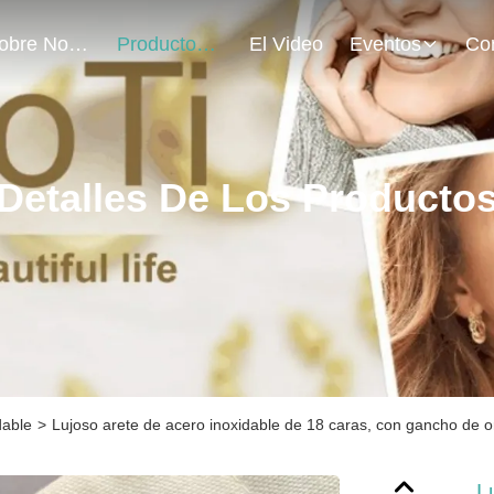
Sobre Nosotros
Productos
El Video
Eventos
Detalles De Los Producto
dable
>
Lujoso arete de acero inoxidable de 18 caras, con gancho de o
L