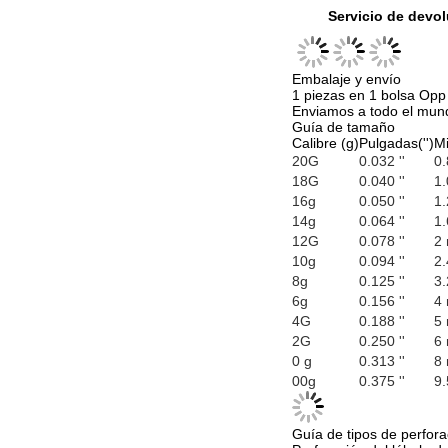
Servicio de devol
Embalaje y envío
1 piezas en 1 bolsa Opp 
Enviamos a todo el mundo
Guía de tamaño
Calibre (g)
Pulgadas('')
Mi
20G
0.032 ''
0
18G
0.040 ''
1
16g
0.050 ''
1
14g
0.064 ''
1
12G
0.078 ''
2
10g
0.094 ''
2
8g
0.125 ''
3
6g
0.156 ''
4
4G
0.188 ''
5
2G
0.250 ''
6
0 g
0.313 ''
8
00g
0.375 ''
9
Guía de tipos de perfora