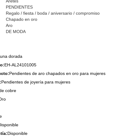
Aretes
PENDIENTES
Regalo / fiesta / boda / aniversario / compromiso
Chapado en oro
Aro
DE MODA
una dorada
o:
EH-AL24101005
cto:
Pendientes de aro chapados en oro para mujeres
:
Pendientes de joyería para mujeres
de cobre
Oro
e
Disponible
tía:
Disponible