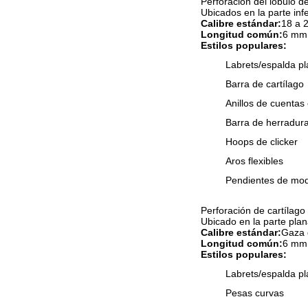
Perforación del lóbulo de
Ubicados en la parte inf
Calibre estándar:
18 a 2
Longitud común:
6 mm
Estilos populares:
Labrets/espalda p
Barra de cartílago
Anillos de cuentas
Barra de herradur
Hoops de clicker
Aros flexibles
Pendientes de mo
Perforación de cartílago
Ubicado en la parte plan
Calibre estándar:
Gaza 
Longitud común:
6 mm
Estilos populares:
Labrets/espalda p
Pesas curvas