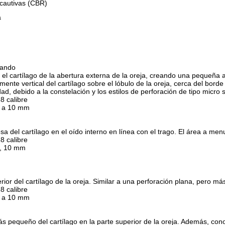
 cautivas (CBR)
a
rando
 el cartílago de la abertura externa de la oreja, creando una pequeña a
mente vertical del cartílago sobre el lóbulo de la oreja, cerca del borde
d, debido a la constelación y los estilos de perforación de tipo micro 
8 calibre
 a 10 mm
sa del cartílago en el oído interno en línea con el trago. El área a me
8 calibre
, 10 mm
ior del cartílago de la oreja. Similar a una perforación plana, pero má
8 calibre
 a 10 mm
s pequeño del cartílago en la parte superior de la oreja. Además, cono