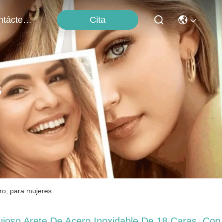
Cita
Contáctenos
s
ro, para mujeres.
ujoso Arete De Acero Inoxidable De 18 Caras, Con