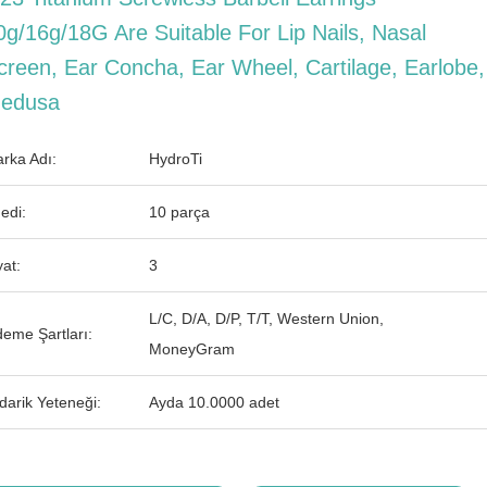
0g/16g/18G Are Suitable For Lip Nails, Nasal
creen, Ear Concha, Ear Wheel, Cartilage, Earlobe,
edusa
rka Adı:
HydroTi
edi:
10 parça
yat:
3
L/C, D/A, D/P, T/T, Western Union,
eme Şartları:
MoneyGram
darik Yeteneği:
Ayda 10.0000 adet