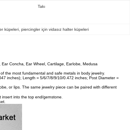
Takı
er küpeleri
, 
piercingler için vidasız halter küpeleri
n, Ear Concha, Ear Wheel, Cartilage, Earlobe, Medusa
of the most fundamental and safe metals in body jewelry.
.047 inches); Length = 5/6/7/8/9/10/0.472 inches; Post Diameter =
obe, or lips. The same jewelry piece can be paired with different
t insert into the top end/gemstone.
et.