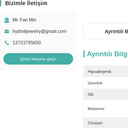
Bizimle İletişim
Mr. Fan Min
Ayrıntılı B
hydrotijewelry@gmail.com
13723795650
Ayrıntılı Bilg
Şimdi iletişime geçin
Hipoalerjenik:
Uzunluk:
Stil:
Malzeme:
Cinsiyet: