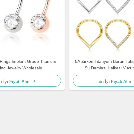
 Rings Implant Grade Titanium
5A Zirkon Titanyum Burun Tak
cing Jewelry Wholesale
Su Damlası Halkası Vücut 
n İyi Fiyatı Alın
En İyi Fiyatı Alın