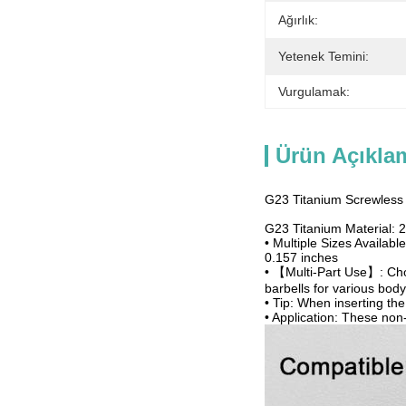
Ağırlık:
Yetenek Temini:
Vurgulamak:
Ürün Açıkla
G23 Titanium Screwless 
G23 Titanium Material: 
• Multiple Sizes Availab
0.157 inches
• 【Multi-Part Use】: Choos
barbells for various body
• Tip: When inserting th
• Application: These non