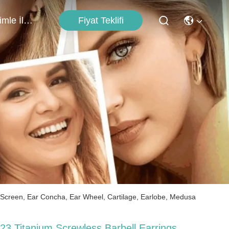
Fiyat Teklifi
Bizimle İletişim
l Screen, Ear Concha, Ear Wheel, Cartilage, Earlobe, Medusa
23 Titanium Screwless Barbell Earrings