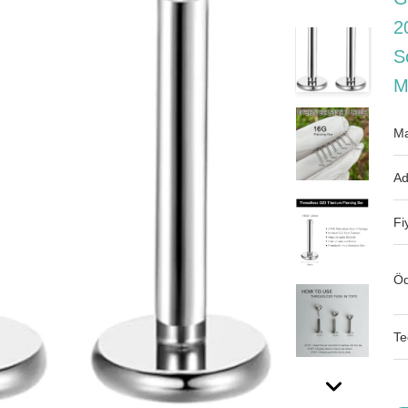
2
S
M
Ma
Ad
Fi
Öd
Te