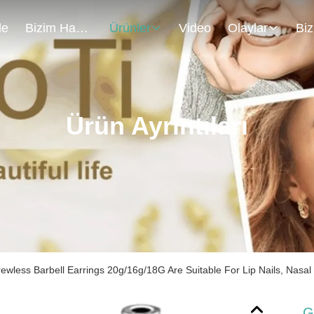
de
Bizim Hakkımızda
Ürünler
Video
Olaylar
Ürün Ayrıntıları
ewless Barbell Earrings 20g/16g/18G Are Suitable For Lip Nails, Nasa
G