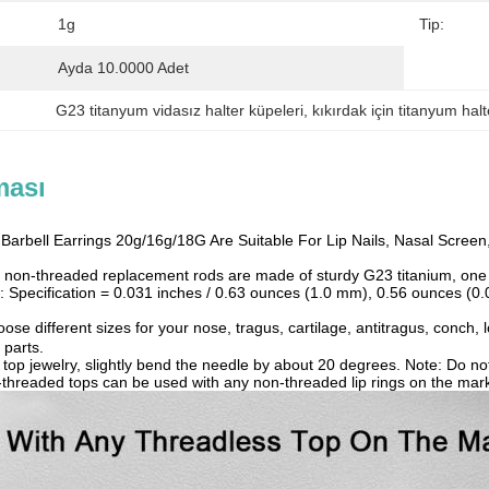
1g
Tip:
Ayda 10.0000 Adet
G23 titanyum vidasız halter küpeleri
, 
kıkırdak için titanyum halt
ması
Barbell Earrings 20g/16g/18G Are Suitable For Lip Nails, Nasal Scree
2 non-threaded replacement rods are made of sturdy G23 titanium, one 
le: Specification = 0.031 inches / 0.63 ounces (1.0 mm), 0.56 ounces (0
e different sizes for your nose, tragus, cartilage, antitragus, conch, l
 parts.
e top jewelry, slightly bend the needle by about 20 degrees. Note: Do no
-threaded tops can be used with any non-threaded lip rings on the mark