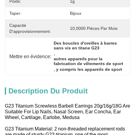
Poids:
1g
Taper:
Bijoux
Capacité
10,0000 Pièces Par Mois
D'approvisionnement:
Des boucles d'oreilles à barres 
sans vis en titane G23
, 
Mettre en évidence:
autres appareils pour la 
fabrication de vêtements de sport
, 
y compris les appareils de sport
Description Du Produit
G23 Titanium Screwless Barbell Earrings 20g/16g/18G Are
Suitable For Lip Nails, Nasal Screen, Ear Concha, Ear
Wheel, Cartilage, Earlobe, Medusa
G23 Titanium Material: 2 non-threaded replacement rods
are made of sturdy G23 titanium, one of the most