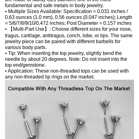
fundamental and safe metals in body jewelry.
• Multiple Sizes Available: Specification = 0.031 inches /
0.63 ounces (1.0 mm), 0.56 ounces (0.047 inches); Length
= 5/6/7/8/9/10/0.472 inches; Post Diameter = 0.157 inches
• 【Multi-Part Use】: Choose different sizes for your nose,
tragus, cartilage, antitragus, conch, lobe, or lips. The same
jewelry piece can be paired with different barbells for
various body parts.
• Tip: When inserting the top jewelry, slightly bend the
needle by about 20 degrees. Note: Do not insert into the
top end/gemstone.
• Application: These non-threaded tops can be used with
any non-threaded lip rings on the market.