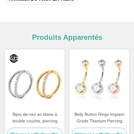
Produits Apparentés
Bijou de nez en titane à
Belly Button Rings Implant
double couche, piercing
Grade Titanium Piercing
d'oreille, anneau de nez or
Jewelry Wholesale
Obtenez Le Meilleur Prix
F136 à segment articulé
Obtenez Le Meilleur Prix