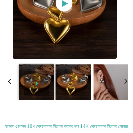
হালকা ওজনের 18k স্টেইনলেস স্টিলের কানের দুল 14K স্টেইনলেস স্টিলের সোনার