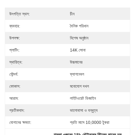
উৎপত্তি স্থল:
চীন
ব্যবহার:
দৈনিক পরিধান
উপলক্ষ:
বিশেষ অনুষ্ঠান
প্লাটিং:
14K সোনা
স্থায়িত্ব:
উচ্চমানের
সৌন্দর্য:
ফ্যাশনেবল
ফোকাস:
মনোযোগ দখল
আরাম:
লাইটওয়েট ডিজাইন
প্রতীকবাদ:
ভালোবাসা ও বন্ধুত্ব
যোগানের ক্ষমতা:
প্রতি মাসে 10,0000 টুকরা
, 
হালকা ওজনের 18k স্টেইনলেস স্টিলের কানের দুল