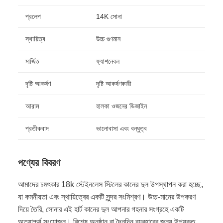
প্রলেপ
14K সোনা
স্থায়িত্ব
উচ্চ গুণমান
মার্জিত
ফ্যাশনেবল
দৃষ্টি আকর্ষণ
দৃষ্টি আকর্ষণকারী
আরাম
হালকা ওজনের ডিজাইন
প্রতীকবাদ
ভালোবাসা এবং বন্ধুত্ব
পণ্যের বিবরণ
আমাদের চমৎকার 18k স্টেইনলেস স্টিলের কানের দুল উপস্থাপন করা হচ্ছে,
যা কমনীয়তা এবং স্থায়িত্বের একটি সুন্দর সংমিশ্রণ। উচ্চ-মানের উপকরণ
দিয়ে তৈরি, সোনার এই হার্ট কানের দুল আপনার গহনার সংগ্রহে একটি
অত্যাশ্চর্য সংযোজন। বিশেষ অনুষ্ঠান বা দৈনন্দিন ব্যবহারের জন্য উপযুক্ত,