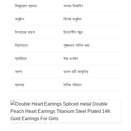
ভিজ্যুয়াল প্রভাব
অনন্য ডিজাইন
অনুষ্ঠান
বিশেষ অনুষ্ঠান
উপহারের ধারণা
চিন্তাশীল পছন্দ
নিরাপত্তা
সূক্ষ্মভাবে পালিশ করা
স্থায়িত্ব
উচ্চ গুণমান
নকশা
ডাবল হার্ট-আকৃতির
ব্যবহার
দৈনিক পরিধান