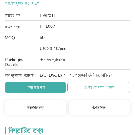
প্রলেপযুক্ত কানের দুল
HydroTi
ব্র্যান্ডের নাম:
HT1007
মডেল নম্বর:
50
MOQ.:
USD 3-10/pcs
দাম:
Packaging
প্রচলিত প্যাকেজিং
Details:
L/C, D/A, D/P, T/T, ওয়েস্টার্ন ইউনিয়ন, মানিগ্রাম
অর্থ প্রদানের শর্তাবলী:
সেরা দাম পান
এখনই যোগাযোগ করুন
বিস্তারিত তথ্য
পণ্যের বিবরণ
বিস্তারিত তথ্য