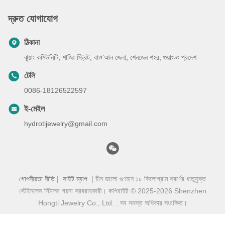
দ্রুত যোগাযোগ
ঠিকানা
ঝুয়াং কমিউনিটি, শাজিং স্ট্রিট, বাও'আন জেলা, শেনজেন শহর, গুয়াংডং প্রদেশ
টেলি
0086-18126522597
ই-মেইল
hydrotijewelry@gmail.com
গোপনীয়তা নীতি
|
সাইট ম্যাপ
| চীন ভালো গুণমান ১৮ কিলোগ্রাম স্বর্ণের ধাতুযুক্ত
স্টেইনলেস স্টিলের গয়না সরবরাহকারী। কপিরাইট © 2025-2026 Shenzhen
Hongti Jewelry Co., Ltd. . সব সমস্ত অধিকার সংরক্ষিত।