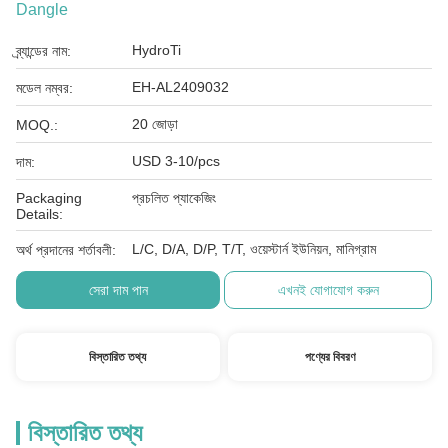
Dangle
HydroTi
ব্র্যান্ডের নাম:
EH-AL2409032
মডেল নম্বর:
20 জোড়া
MOQ.:
USD 3-10/pcs
দাম:
Packaging
প্রচলিত প্যাকেজিং
Details:
L/C, D/A, D/P, T/T, ওয়েস্টার্ন ইউনিয়ন, মানিগ্রাম
অর্থ প্রদানের শর্তাবলী:
সেরা দাম পান
এখনই যোগাযোগ করুন
বিস্তারিত তথ্য
পণ্যের বিবরণ
বিস্তারিত তথ্য