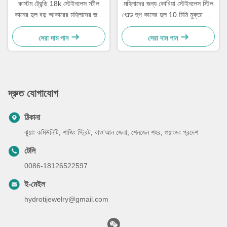
কাস্টম ট্রেন্ডি 18k স্টেইনলেস স্টীল
মহিলাদের জন্য কোরিয়া স্টেইনলেস স্টিল
কানের দুল বড় আকারের মহিলাদের জন্য
গোল্ড হুপ কানের দুল 10 মিমি মুক্তা ড্রপ
সোনার ধাতুপট্টাবৃত হুপ কানের দুল
কানের দুল
সেরা দাম পান
সেরা দাম পান
দ্রুত যোগাযোগ
ঠিকানা
ঝুয়াং কমিউনিটি, শাজিং স্ট্রিট, বাও'আন জেলা, শেনজেন শহর, গুয়াংডং প্রদেশ
টেলি
0086-18126522597
ই-মেইল
hydrotijewelry@gmail.com