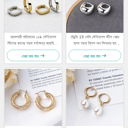
নরমপন্থী মহিলাদের ১৮k স্টেইনলেস
ট্রেন্ডি 19 সেমি স্টেইনলেস স্টীল গোল্ড
স্টিলের কানের গয়না বর্গক্ষেত্র জ্যামিতিক
হুপস গয়না ক্লিপ অন সিলভার হুপ
আকারের দুল
Huggie
সেরা দাম পান
সেরা দাম পান