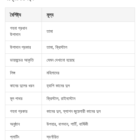
বৈশিষ্ট্য
মূল্য
গহনা প্রধান
তামা
উপাদান
উপাদান প্রকার
তামা, ক্রিস্টাল
ডায়মন্ডের আকৃতি
যেমন দেখানো হয়েছে
লিঙ্গ
মহিলাদের
কানের দুলের ধরন
হ্যাগি কানের দুল
মূল পাথর
ক্রিস্টাল, রাইনস্টোন
গহনা প্রকার
কানের দুল, ফ্যাশন জুয়েলারী কানের দুল
অনুষ্ঠান
উপহার, বাগদান, পার্টি, বার্ষিকী
প্লাটিং
স্বর্ণায়িত