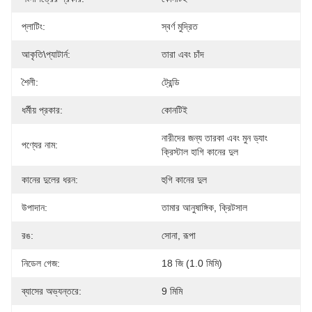
প্লাটিং:
স্বর্ণ মুদ্রিত
আকৃতি\প্যাটার্ন:
তারা এবং চাঁদ
শৈলী:
ট্রেন্ডি
ধর্মীয় প্রকার:
কোনটিই
নারীদের জন্য তারকা এবং মুন ড্যাং 
পণ্যের নাম:
ক্রিস্টাল হাগি কানের দুল
কানের দুলের ধরন:
হুগি কানের দুল
উপাদান:
তামার আনুষাঙ্গিক, ক্রিটসাল
রঙ:
সোনা, রূপা
নিডেল গেজ:
18 জি (1.0 মিমি)
ব্যাসের অভ্যন্তরে:
9 মিমি