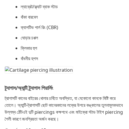
ল্যাব্রেট/ফ্ল্যাট ব্যাক স্টাড
বাঁকা বারবেল
ক্যাপটিভ পার্ল রিং (CBR)
ঘোড়ার চপ্পল
ক্লিকার হুপ
বাঁধনীয় হুপস
ট্র্যাগাস/অ্যান্টি ট্র্যাগাস পিয়ার্সিং
ট্রাগাসটি কানের বাইরের খোলার চর্বিতে অবস্থিত, যা যেকোনো কানকে মিষ্টি করে
তোলে। অ্যান্টি-ট্রাগাসটি ছোট কানেরকানের লব্বের উপরে কঙ্কালের তুলনামূলকভাবে
উল্লম্ব ঠোঁটএই দুটি piercings কক্ষপথে এবং মাইক্রো স্টাড টাইপ piercing
শৈলী কারণে জনপ্রিয়তা অর্জন করছে।