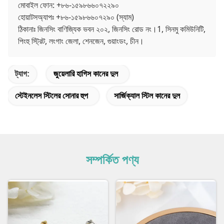
মোবাইল ফোন: +৮৬-১৫৯৮৬৬০৭২২৯০
হোয়াটসঅ্যাপঃ +৮৬-১৫৯৮৬৬০৭২৯০ (স্যাম)
ঠিকানাঃ জিনসিং বাণিজ্যিক ভবন ২০২, জিনসিং রোড নং।1, সিনমু কমিউনিটি,
পিংহু স্ট্রিট, লংগাং জেলা, শেনজেন, গুয়াংডং, চীন।
ট্যাগ:
জুয়েলারি হাগিস কানের দুল
স্টেইনলেস স্টিলের সোনার হুপ
সার্জিক্যাল স্টিল কানের দুল
সম্পর্কিত পণ্য