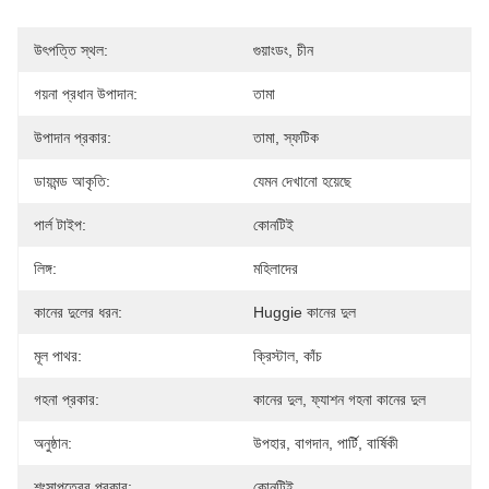
উৎপত্তি স্থল:
গুয়াংডং, চীন
গয়না প্রধান উপাদান:
তামা
উপাদান প্রকার:
তামা, স্ফটিক
ডায়মন্ড আকৃতি:
যেমন দেখানো হয়েছে
পার্ল টাইপ:
কোনটিই
লিঙ্গ:
মহিলাদের
কানের দুলের ধরন:
Huggie কানের দুল
মূল পাথর:
ক্রিস্টাল, কাঁচ
গহনা প্রকার:
কানের দুল, ফ্যাশন গহনা কানের দুল
অনুষ্ঠান:
উপহার, বাগদান, পার্টি, বার্ষিকী
শংসাপত্রের প্রকার:
কোনটিই