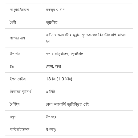
আকৃতি/মডেল
নক্ষত্র ও চাঁদ
শৈলী
প্রচলিত
নারীদের জন্য স্টার অ্যান্ড মুন ড্যাঙ্গেল ক্রিস্টাল হুগি কানের
পণ্যের নাম
দুল
উপাদান
কপার আনুষাঙ্গিক, ক্রিটসাল
রঙ
সোনা, রূপা
ইগল গেইজ
18 জি (1.0 মিমি)
ভিতরের ব্যাসার্ধ
৯ মিমি
বৈশিষ্ট্য
কোন অ্যালার্জি প্রতিক্রিয়া নেই
নমুনা
উপলব্ধ
কাস্টমাইজেশন
উপলব্ধ