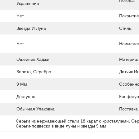
Погода:
Украшения
Нет
Покрытие
Звезда И Луна
Стиль:
Нет
Наименов
Ошейник Хаджи
Материал
Золото, Серебро
Датчик Иг
:
9 Мм
Особенно
Доступно
Конфигур
Обычная Упаковка
Поставка
Серьги из нержавеющей стали 18 карат с кристаллами
, 
Сер
Серьги-подвески в виде луны и звезды 9 мм