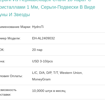
ристаллами 1 Мм, Серьги-Подвески В Виде
уны И Звезды
именование Марки:
HydroTi
мер Модели:
EH-AL2409032
ОК:
20 пар
на:
USD 3-10/pcs
L/C, D/A, D/P, T/T, Western Union,
ловия Оплаты:
MoneyGram
зможность
10,0000 штук в месяц
ставки: