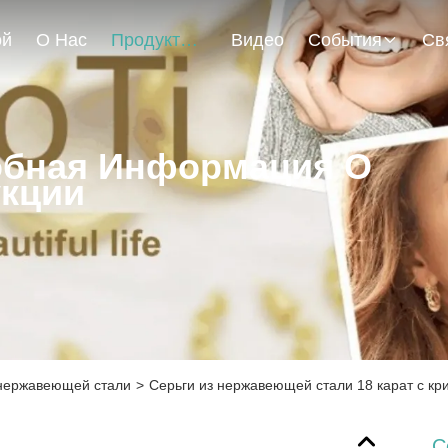
ой
О Нас
Продукты
Видео
События
бная Информация О
кции
 нержавеющей стали
>
Серьги из нержавеющей стали 18 карат с кри
С