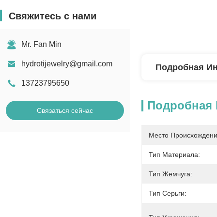
Свяжитесь с нами
Mr. Fan Min
hydrotijewelry@gmail.com
Подробная И
13723795650
Подробная
Связаться сейчас
Место Происхождени
Тип Материала:
Тип Жемчуга:
Тип Серьги: