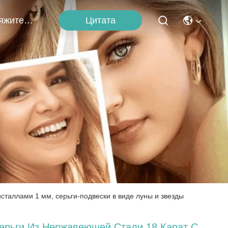
Цитата
Свяжитесь С Нами
сталлами 1 мм, серьги-подвески в виде луны и звезды
ерьги Из Нержавеющей Стали 18 Карат С