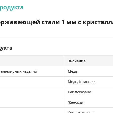
родукта
ержавеющей стали 1 мм с кристалла
дукта
Значение
 ювелирных изделий
Медь
Медь, Кристалл
Как показано
Женский
Серьги-кольца