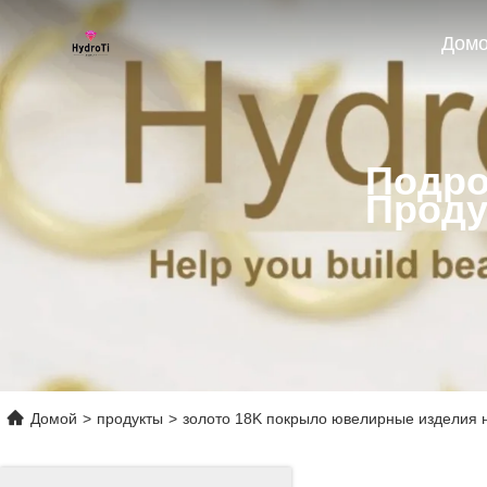
Дом
Подро
Проду
Домой
>
продукты
>
золото 18K покрыло ювелирные изделия