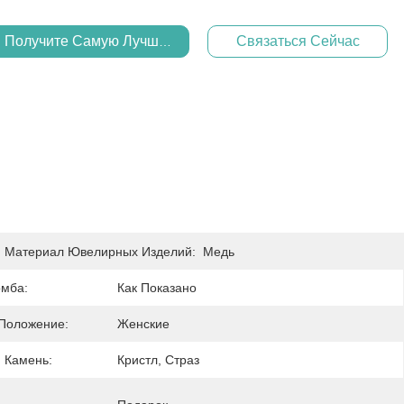
Получите Самую Лучшую Цену
Связаться Сейчас
 Материал Ювелирных Изделий:
Медь
мба:
Как Показано
Положение:
Женские
 Камень:
Кристл, Страз