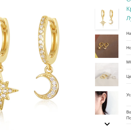
К
Л
На
Но
М
Це
Ус
Во
По