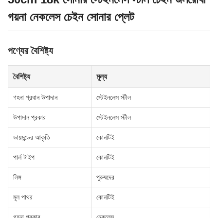
গয়না নেকলেস চেইন সোনার প্লেট
পণ্যের বৈশিষ্ট্য
বৈশিষ্ট্য
মূল্য
গহনা প্রধান উপাদান
স্টেইনলেস স্টীল
উপাদান প্রকার
স্টেইনলেস স্টীল
ডায়মন্ডের আকৃতি
কোনটিই
পার্ল টাইপ
কোনটিই
লিঙ্গ
পুরুষদের
মূল পাথর
কোনটিই
গহনা প্রকার
নেকলেস