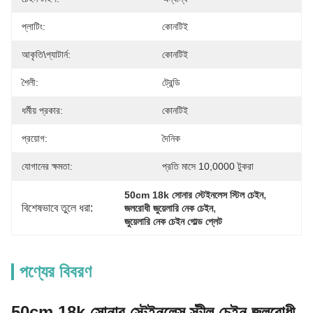
প্লাটিং:
কোনটিই
আকৃতি\প্যাটার্ন:
কোনটিই
শৈলী:
ট্রেন্ডি
ধর্মীয় প্রকার:
কোনটিই
প্রয়োগ:
দৈনিক
যোগানের ক্ষমতা:
প্রতি মাসে 10,0000 টুকরা
, 
50cm 18k সোনার স্টেইনলেস স্টিল চেইন
বিশেষভাবে তুলে ধরা:
, 
জলরোধী জুয়েলারি নেক চেইন
জুয়েলারি নেক চেইন গোল্ড প্লেট
পণ্যের বিবরণ
50cm 18k সোনার স্টেইনলেস স্টীল চেইন জলরোধী