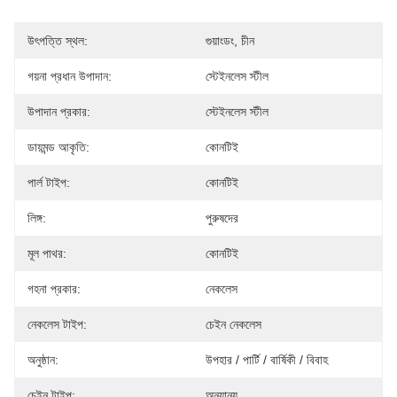
উৎপত্তি স্থল:
গুয়াংডং, চীন
গয়না প্রধান উপাদান:
স্টেইনলেস স্টীল
উপাদান প্রকার:
স্টেইনলেস স্টীল
ডায়মন্ড আকৃতি:
কোনটিই
পার্ল টাইপ:
কোনটিই
লিঙ্গ:
পুরুষদের
মূল পাথর:
কোনটিই
গহনা প্রকার:
নেকলেস
নেকলেস টাইপ:
চেইন নেকলেস
অনুষ্ঠান:
উপহার / পার্টি / বার্ষিকী / বিবাহ
চেইন টাইপ:
অন্যান্য