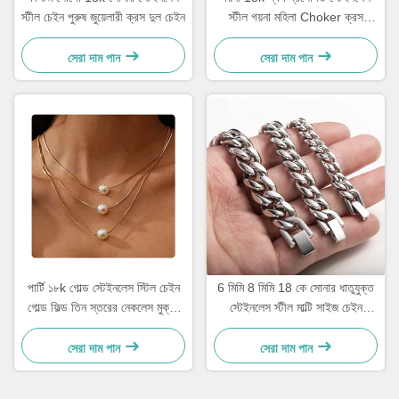
স্টীল চেইন পুরুষ জুয়েলারী ক্রস দুল চেইন
স্টীল গয়না মহিলা Choker ক্রস
নেকলেস 20 ইঞ্চি
সেরা দাম পান
সেরা দাম পান
পার্টি ১৮k গোল্ড স্টেইনলেস স্টিল চেইন
6 মিমি 8 মিমি 18 কে সোনার ধাতুযুক্ত
গোল্ড ফিল্ড তিন স্তরের নেকলেস মুক্তা
স্টেইনলেস স্টীল মাল্টি সাইজ চেইন
লকেট ১৭.৭২ ইঞ্চি
সিলভার কিউবান লিঙ্ক চেইন
সেরা দাম পান
সেরা দাম পান