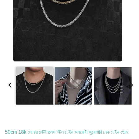
50cm 18k সোনার স্টেইনলেস স্টিল চেইন জলরোধী জুয়েলারি নেক চেইন গোল্ড