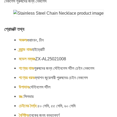
নেকলেস পুরুষদের জন্য নেকলেস
প্রোডাক্ট তথ্য
অঞ্চলঃ
গুয়াংডং, চীন
ব্র্যান্ড নামঃ
হাইড্রোটি
মডেল নম্বরঃ
ZX-AL25021008
পণ্যের নামঃ
পুরুষদের জন্য স্টেইনলেস স্টীল চেইন নেকলেস
পণ্যের ধরনঃ
ফ্যাশন জুয়েলারী পুরুষদের চেইন নেকলেস
উপাদানঃ
স্টেইনলেস স্টীল
রঙ:
সিলভার
চেইনের দৈর্ঘ্য:
৫০ সেমি, ৫৫ সেমি, ৬০ সেমি
বৈশিষ্ট্যঃ
ত্বকের জন্য বন্ধুত্বপূর্ণ