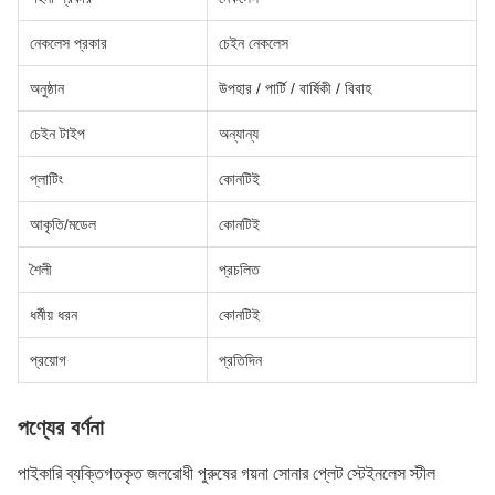
নেকলেস প্রকার
চেইন নেকলেস
অনুষ্ঠান
উপহার / পার্টি / বার্ষিকী / বিবাহ
চেইন টাইপ
অন্যান্য
প্লাটিং
কোনটিই
আকৃতি/মডেল
কোনটিই
শৈলী
প্রচলিত
ধর্মীয় ধরন
কোনটিই
প্রয়োগ
প্রতিদিন
পণ্যের বর্ণনা
পাইকারি ব্যক্তিগতকৃত জলরোধী পুরুষের গয়না সোনার প্লেট স্টেইনলেস স্টীল