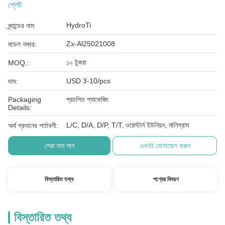
প্লেট
HydroTi
ব্র্যান্ডের নাম:
Zx-Al25021008
মডেল নম্বর:
১০ টুকরা
MOQ.:
USD 3-10/pcs
দাম:
Packaging
প্রচলিত প্যাকেজিং
Details:
L/C, D/A, D/P, T/T, ওয়েস্টার্ন ইউনিয়ন, মানিগ্রাম
অর্থ প্রদানের শর্তাবলী:
সেরা দাম পান
এখনই যোগাযোগ করুন
বিস্তারিত তথ্য
পণ্যের বিবরণ
বিস্তারিত তথ্য