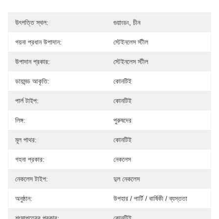
উৎপত্তি স্থল:
গুয়াংডং, চীন
গয়না প্রধান উপাদান:
স্টেইনলেস স্টীল
উপাদান প্রকার:
স্টেইনলেস স্টীল
ডায়মন্ড আকৃতি:
কোনটিই
পার্ল টাইপ:
কোনটিই
লিঙ্গ:
পুরুষদের
মূল পাথর:
কোনটিই
গহনা প্রকার:
নেকলেস
নেকলেস টাইপ:
দুল নেকলেস
অনুষ্ঠান:
উপহার / পার্টি / বার্ষিকী / ব্যস্ততা
শংসাপত্রের প্রকার:
কোনটিই