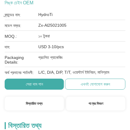
লিঙ্ক চেইন OEM
HydroTi
ব্র্যান্ডের নাম:
Zx-Al25021005
মডেল নম্বর:
১০ টুকরা
MOQ.:
USD 3-10/pcs
দাম:
Packaging
প্রচলিত প্যাকেজিং
Details:
L/C, D/A, D/P, T/T, ওয়েস্টার্ন ইউনিয়ন, মানিগ্রাম
অর্থ প্রদানের শর্তাবলী:
সেরা দাম পান
এখনই যোগাযোগ করুন
বিস্তারিত তথ্য
পণ্যের বিবরণ
বিস্তারিত তথ্য