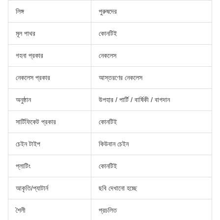
লিঙ্গ
পুরুষদের
মূল পাথর
কোনটিই
গহনা প্রকার
নেকলেস
নেকলেস প্রকার
আস্তরণের নেকলেস
অনুষ্ঠান
উপহার / পার্টি / বার্ষিকী / বাগদান
সার্টিফিকেট প্রকার
কোনটিই
চেইন টাইপ
কিউবান চেইন
প্লাটিং
কোনটিই
আকৃতি/প্যাটার্ন
ছবি দেখানো হচ্ছে
শৈলী
প্রচলিত