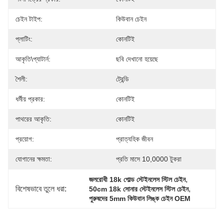
চেইন টাইপ:
কিউবান চেইন
প্লাটিং:
কোনটিই
আকৃতি\প্যাটার্ন:
ছবি দেখানো হয়েছে
শৈলী:
ট্রেন্ডি
ধর্মীয় প্রকার:
কোনটিই
পাথরের আকৃতি:
কোনটিই
প্রয়োগ:
প্রাত্যহিক জীবন
যোগানের ক্ষমতা:
প্রতি মাসে 10,0000 টুকরা
, 
জলরোধী 18k গোল্ড স্টেইনলেস স্টিল চেইন
বিশেষভাবে তুলে ধরা:
, 
50cm 18k সোনার স্টেইনলেস স্টিল চেইন
পুরুষদের 5mm কিউবান লিঙ্ক চেইন OEM