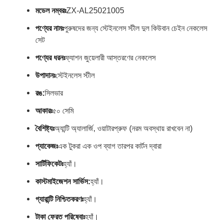
মডেল নম্বরঃ
ZX-AL25021005
পণ্যের নামঃ
পুরুষদের জন্য স্টেইনলেস স্টীল দুল কিউবান চেইন নেকলেস
সেট
পণ্যের ধরনঃ
ফ্যাশন জুয়েলারী আস্তরণের নেকলেস
উপাদানঃ
স্টেইনলেস স্টীল
রঙ:
সিলভার
আকারঃ
৫০ সেমি
বৈশিষ্ট্যঃ
অ্যান্টি অ্যালার্জি, ওয়াটারপ্রুফ (নরম অবস্থায় রাখবেন না)
প্যাকেজঃ
এক টুকরা এক ওপ ব্যাগ তারপর কার্টন দ্বারা
সার্টিফিকেটঃ
হ্যাঁ।
কাস্টমাইজেশন সার্ভিস:
হ্যাঁ।
গ্যারান্টি নিশ্চিতকরণঃ
হ্যাঁ।
টাকা ফেরত পরিষেবাঃ
হ্যাঁ।