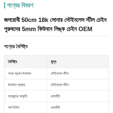
পণ্যের বিবরণ
জলরোধী 50cm 18k সোনার স্টেইনলেস স্টীল চেইন
পুরুষদের 5mm কিউবান লিঙ্ক চেইন OEM
পণ্যের বৈশিষ্ট্য
বৈশিষ্ট্য
মূল্য
গহনা প্রধান উপাদান
স্টেইনলেস স্টীল
উপাদান প্রকার
স্টেইনলেস স্টীল
ডায়মন্ডের আকৃতি
কোনটিই
পার্ল টাইপ
কোনটিই