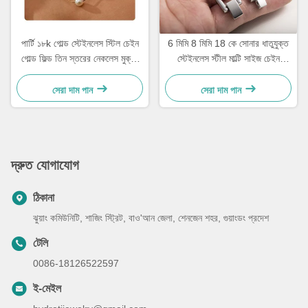
পার্টি ১৮k গোল্ড স্টেইনলেস স্টিল চেইন
6 মিমি 8 মিমি 18 কে সোনার ধাতুযুক্ত
গোল্ড ফিল্ড তিন স্তরের নেকলেস মুক্তা
স্টেইনলেস স্টীল মাল্টি সাইজ চেইন
লকেট ১৭.৭২ ইঞ্চি
সিলভার কিউবান লিঙ্ক চেইন
সেরা দাম পান
সেরা দাম পান
দ্রুত যোগাযোগ
ঠিকানা
ঝুয়াং কমিউনিটি, শাজিং স্ট্রিট, বাও'আন জেলা, শেনজেন শহর, গুয়াংডং প্রদেশ
টেলি
0086-18126522597
ই-মেইল