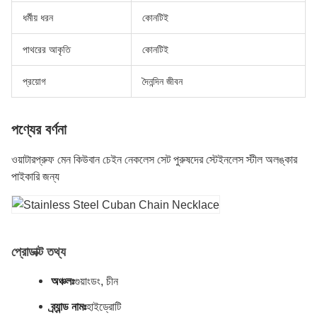
ধর্মীয় ধরন
কোনটিই
পাথরের আকৃতি
কোনটিই
প্রয়োগ
দৈনন্দিন জীবন
পণ্যের বর্ণনা
ওয়াটারপ্রুফ মেন কিউবান চেইন নেকলেস সেট পুরুষদের স্টেইনলেস স্টীল অলঙ্কার
পাইকারি জন্য
প্রোডাক্ট তথ্য
অঞ্চলঃ
গুয়াংডং, চীন
ব্র্যান্ড নামঃ
হাইড্রোটি