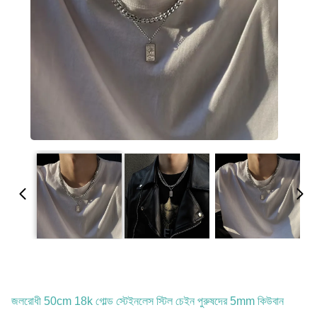
জলরোধী 50cm 18k গোল্ড স্টেইনলেস স্টিল চেইন পুরুষদের 5mm কিউবান