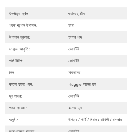
উৎপত্তি স্থল:
গুয়াংডং, চীন
গয়না প্রধান উপাদান:
তামা
উপাদান প্রকার:
তামার খাদ
ডায়মন্ড আকৃতি:
কোনটিই
পার্ল টাইপ:
কোনটিই
লিঙ্গ:
মহিলাদের
কানের দুলের ধরন:
Huggie কানের দুল
মূল পাথর:
কোনটিই
গহনা প্রকার:
কানের দুল
অনুষ্ঠান:
উপহার / পার্টি / বিবাহ / বার্ষিকী / বাগদান
শংসাপত্রের প্রকার:
কোনটিই