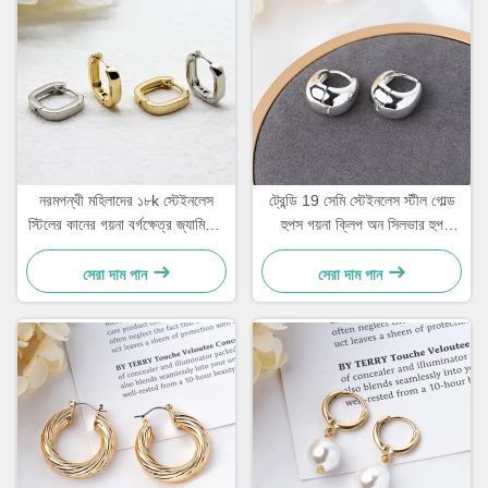
নরমপন্থী মহিলাদের ১৮k স্টেইনলেস
ট্রেন্ডি 19 সেমি স্টেইনলেস স্টীল গোল্ড
স্টিলের কানের গয়না বর্গক্ষেত্র জ্যামিতিক
হুপস গয়না ক্লিপ অন সিলভার হুপ
আকারের দুল
Huggie
সেরা দাম পান
সেরা দাম পান