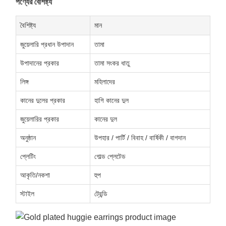
পণ্যের বৈশিষ্ট্য
বৈশিষ্ট্য
মান
জুয়েলারি প্রধান উপাদান
তামা
উপাদানের প্রকার
তামা সংকর ধাতু
লিঙ্গ
মহিলাদের
কানের দুলের প্রকার
হাগি কানের দুল
জুয়েলারির প্রকার
কানের দুল
অনুষ্ঠান
উপহার / পার্টি / বিবাহ / বার্ষিকী / বাগদান
প্লেটিং
গোল্ড প্লেটেড
আকৃতি/নকশা
হুপ
স্টাইল
ট্রেন্ডি