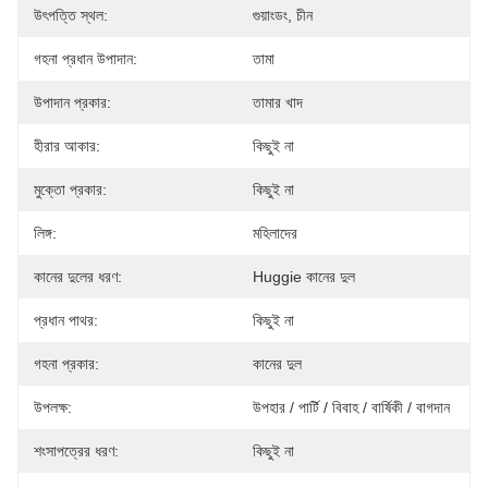
উৎপত্তি স্থল:
গুয়াংডং, চীন
গহনা প্রধান উপাদান:
তামা
উপাদান প্রকার:
তামার খাদ
হীরার আকার:
কিছুই না
মুক্তো প্রকার:
কিছুই না
লিঙ্গ:
মহিলাদের
কানের দুলের ধরণ:
Huggie কানের দুল
প্রধান পাথর:
কিছুই না
গহনা প্রকার:
কানের দুল
উপলক্ষ:
উপহার / পার্টি / বিবাহ / বার্ষিকী / বাগদান
শংসাপত্রের ধরণ:
কিছুই না