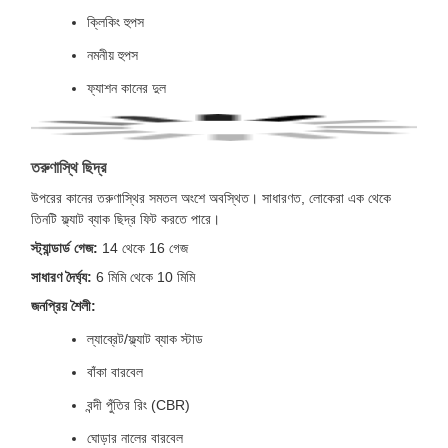
ক্লিকিং হুপস
নমনীয় হুপস
ফ্যাশন কানের দুল
তরুণাস্থি ছিদ্র
উপরের কানের তরুণাস্থির সমতল অংশে অবস্থিত। সাধারণত, লোকেরা এক থেকে
তিনটি ফ্ল্যাট ব্যাক ছিদ্র ফিট করতে পারে।
স্ট্যান্ডার্ড গেজ:
14 থেকে 16 গেজ
সাধারণ দৈর্ঘ্য:
6 মিমি থেকে 10 মিমি
জনপ্রিয় শৈলী:
ল্যাব্রেট/ফ্ল্যাট ব্যাক স্টাড
বাঁকা বারবেল
বন্দী পুঁতির রিং (CBR)
ঘোড়ার নালের বারবেল