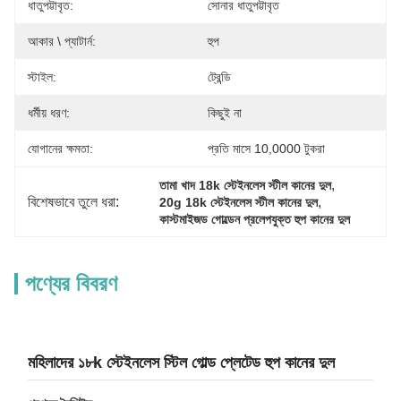
ধাতুপট্টাবৃত:
সোনার ধাতুপট্টাবৃত
আকার \ প্যাটার্ন:
হুপ
স্টাইল:
ট্রেন্ডি
ধর্মীয় ধরণ:
কিছুই না
যোগানের ক্ষমতা:
প্রতি মাসে 10,0000 টুকরা
, 
তামা খাদ 18k স্টেইনলেস স্টীল কানের দুল
বিশেষভাবে তুলে ধরা:
, 
20g 18k স্টেইনলেস স্টীল কানের দুল
কাস্টমাইজড গোল্ডেন প্রলেপযুক্ত হুপ কানের দুল
পণ্যের বিবরণ
মহিলাদের ১৮k স্টেইনলেস স্টিল গোল্ড প্লেটেড হুপ কানের দুল