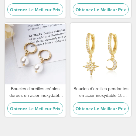
en acier inoxydable 18
acier inoxydable 18 carats,
Obtenez Le Meilleur Prix
carats, bijoux, boucles
grandes créoles plaquées or
Obtenez Le Meilleur Prix
d'oreilles de forme
pour femmes
géométrique carrée
Boucles d'oreilles créoles
Boucles d'oreilles pendantes
dorées en acier inoxydable
en acier inoxydable 18
coréen avec perle de 10 mm
carats avec cristaux de 1
Obtenez Le Meilleur Prix
pour femmes
Obtenez Le Meilleur Prix
mm, lune et étoile