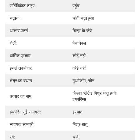
सर्टिफिकेट टाइप:
पहुंच
चढ़ाना:
चांदी चढ़ा हुआ
आकार\पैटर्न:
चित्र के जैसे
शैली:
फैशनेबल
धार्मिक प्रकार:
कोई नहीं
इनले तकनीक:
कोई नहीं
क्षेत्र का स्थान:
गुआंग्डोंग, चीन
सिल्वर प्लेटेड मिश्र धातु हग्गी 
उत्पाद का नाम:
इयररिंग्स
इयररिंग सुई सामग्री:
इस्पात
सहायक सामग्री:
मिश्र धातु
रंग:
चांदी