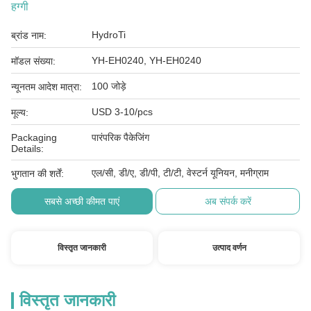
हग्गी
HydroTi
ब्रांड नाम:
YH-EH0240, YH-EH0240
मॉडल संख्या:
100 जोड़े
न्यूनतम आदेश मात्रा:
USD 3-10/pcs
मूल्य:
Packaging
पारंपरिक पैकेजिंग
Details:
एल/सी, डी/ए, डी/पी, टी/टी, वेस्टर्न यूनियन, मनीग्राम
भुगतान की शर्तें:
सबसे अच्छी कीमत पाएं
अब संपर्क करें
विस्तृत जानकारी
उत्पाद वर्णन
विस्तृत जानकारी