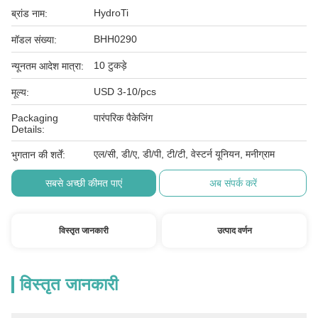
HydroTi
ब्रांड नाम:
BHH0290
मॉडल संख्या:
10 टुकड़े
न्यूनतम आदेश मात्रा:
USD 3-10/pcs
मूल्य:
Packaging
पारंपरिक पैकेजिंग
Details:
एल/सी, डी/ए, डी/पी, टी/टी, वेस्टर्न यूनियन, मनीग्राम
भुगतान की शर्तें:
सबसे अच्छी कीमत पाएं
अब संपर्क करें
विस्तृत जानकारी
उत्पाद वर्णन
विस्तृत जानकारी