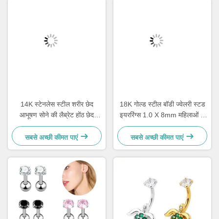
14K स्टेनलेस स्टील शरीर छेद
18K गोल्ड स्टील बॉडी ज्वेलरी स्टड
आभूषण सोने की लैब्रेट होंठ छेद
इयररिंग्स 1.0 X 8mm महिलाओं के
आभूषण 1.2 मिमी
लिए कान भेदी ज्वेलरी
सबसे अच्छी कीमत पाएं
सबसे अच्छी कीमत पाएं