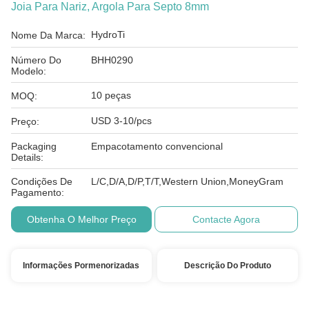
Joia Para Nariz, Argola Para Septo 8mm
HydroTi
Nome Da Marca:
Número Do
BHH0290
Modelo:
10 peças
MOQ:
USD 3-10/pcs
Preço:
Packaging
Empacotamento convencional
Details:
Condições De
L/C,D/A,D/P,T/T,Western Union,MoneyGram
Pagamento:
Obtenha O Melhor Preço
Contacte Agora
Informações Pormenorizadas
Descrição Do Produto