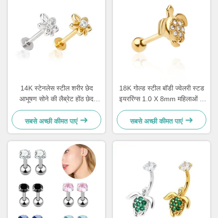
14K स्टेनलेस स्टील शरीर छेद
18K गोल्ड स्टील बॉडी ज्वेलरी स्टड
आभूषण सोने की लैब्रेट होंठ छेद
इयररिंग्स 1.0 X 8mm महिलाओं के
आभूषण 1.2 मिमी
लिए कान भेदी ज्वेलरी
सबसे अच्छी कीमत पाएं
सबसे अच्छी कीमत पाएं