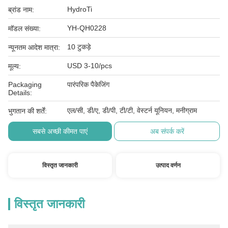
HydroTi
ब्रांड नाम:
YH-QH0228
मॉडल संख्या:
10 टुकड़े
न्यूनतम आदेश मात्रा:
USD 3-10/pcs
मूल्य:
Packaging
पारंपरिक पैकेजिंग
Details:
एल/सी, डी/ए, डी/पी, टी/टी, वेस्टर्न यूनियन, मनीग्राम
भुगतान की शर्तें:
सबसे अच्छी कीमत पाएं
अब संपर्क करें
विस्तृत जानकारी
उत्पाद वर्णन
विस्तृत जानकारी