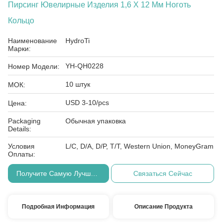
Пирсинг Ювелирные Изделия 1,6 X 12 Мм Ноготь
Кольцо
Наименование
HydroTi
Марки:
YH-QH0228
Номер Модели:
10 штук
МОК:
USD 3-10/pcs
Цена:
Packaging
Обычная упаковка
Details:
Условия
L/C, D/A, D/P, T/T, Western Union, MoneyGram
Оплаты:
Получите Самую Лучшую Цену
Связаться Сейчас
Подробная Информация
Описание Продукта