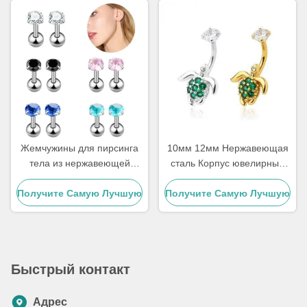
Жемчужины для пирсинга
10мм 12мм Нержавеющая
тела из нержавеющей
сталь Корпус ювелирные
стали
изделия Розовый камень
Получите Самую Лучшую
Получите Самую Лучшую
Пупка пирсинг ювелирные
изделия
Цену
Цену
Быстрый контакт
Адрес