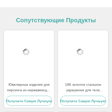
Сопутствующие Продукты
Ювелирные изделия для
18K золотое стальное
пирсинга из нержавеющей
украшения для тела
стали 14K Gold Labret для
Штучные серьги 1,0 X 8 мм
Получите Самую Лучшую
губ 1,2 мм
Получите Самую Лучшую
Ушные пирсинг украшения
для женщин
Цену
Цену