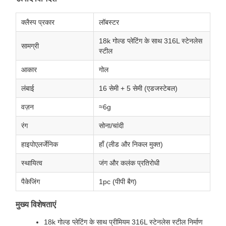
क्लैस्प प्रकार
लॉबस्टर
18k गोल्ड प्लेटिंग के साथ 316L स्टेनलेस
सामग्री
स्टील
आकार
गोल
लंबाई
16 सेमी + 5 सेमी (एडजस्टेबल)
वज़न
≈6g
रंग
सोना/चांदी
हाइपोएलर्जेनिक
हाँ (लीड और निकल मुक्त)
स्थायित्व
जंग और कलंक प्रतिरोधी
पैकेजिंग
1pc (पीपी बैग)
मुख्य विशेषताएं
18k गोल्ड प्लेटिंग के साथ प्रीमियम 316L स्टेनलेस स्टील निर्माण