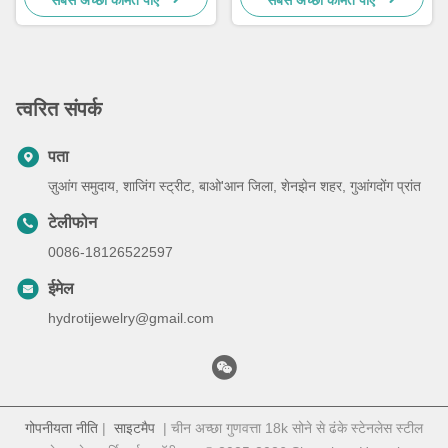
सबसे अच्छी कीमत पाएं
सबसे अच्छी कीमत पाएं
त्वरित संपर्क
पता
ज़ुआंग समुदाय, शाजिंग स्ट्रीट, बाओ'आन जिला, शेनझेन शहर, गुआंगदोंग प्रांत
टेलीफोन
0086-18126522597
ईमेल
hydrotijewelry@gmail.com
गोपनीयता नीति
|
साइटमैप
| चीन अच्छा गुणवत्ता 18k सोने से ढंके स्टेनलेस स्टील