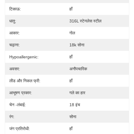
टिकाऊ:
हाँ
धातु:
316L स्टेनलेस स्टील
आकार:
गोल
चढ़ाना:
18k सोना
Hypoallergenic:
हाँ
अवसर:
अनौपचारिक
लीड और निकल फ्री:
हाँ
आभूषण प्रकार:
गले का हार
चेन -लंबाई:
18 इंच
रंग:
सोना
जंग प्रतिरोधी:
हाँ