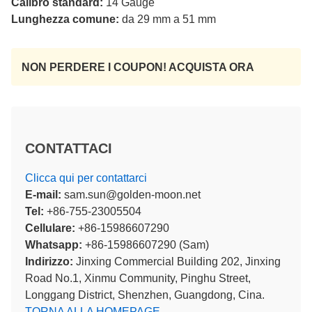
Calibro standard:
14 Gauge
Lunghezza comune:
da 29 mm a 51 mm
NON PERDERE I COUPON! ACQUISTA ORA
CONTATTACI
Clicca qui per contattarci
E-mail:
sam.sun@golden-moon.net
Tel:
+86-755-23005504
Cellulare:
+86-15986607290
Whatsapp:
+86-15986607290 (Sam)
Indirizzo:
Jinxing Commercial Building 202, Jinxing
Road No.1, Xinmu Community, Pinghu Street,
Longgang District, Shenzhen, Guangdong, Cina.
TORNA ALLA HOMEPAGE