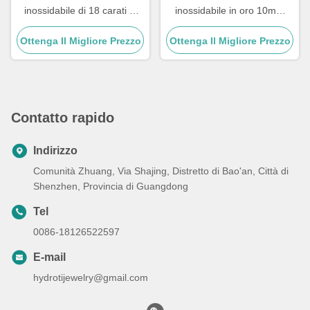
inossidabile di 18 carati di
inossidabile in oro 10mm
moda su misura Orecchini a
Orecchini per donne
Ottenga Il Migliore Prezzo
gancio dorati di grandi
Ottenga Il Migliore Prezzo
dimensioni per donne
Contatto rapido
Indirizzo
Comunità Zhuang, Via Shajing, Distretto di Bao'an, Città di
Shenzhen, Provincia di Guangdong
Tel
0086-18126522597
E-mail
hydrotijewelry@gmail.com