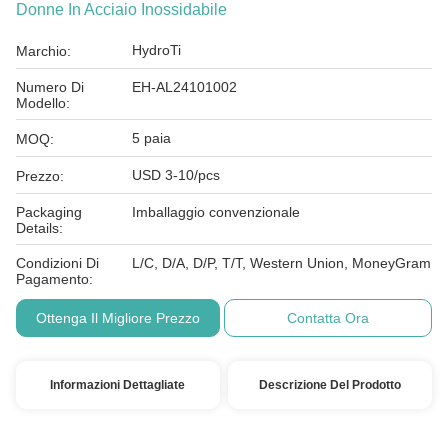
Donne In Acciaio Inossidabile
HydroTi
Marchio:
Numero Di
EH-AL24101002
Modello:
5 paia
MOQ:
USD 3-10/pcs
Prezzo:
Packaging
Imballaggio convenzionale
Details:
Condizioni Di
L/C, D/A, D/P, T/T, Western Union, MoneyGram
Pagamento:
Ottenga Il Migliore Prezzo
Contatta Ora
Informazioni Dettagliate
Descrizione Del Prodotto