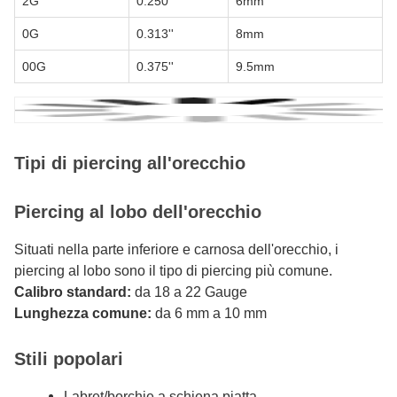
2G
0.250''
6mm
0G
0.313''
8mm
00G
0.375''
9.5mm
Tipi di piercing all'orecchio
Piercing al lobo dell'orecchio
Situati nella parte inferiore e carnosa dell'orecchio, i
piercing al lobo sono il tipo di piercing più comune.
Calibro standard:
da 18 a 22 Gauge
Lunghezza comune:
da 6 mm a 10 mm
Stili popolari
Labret/borchie a schiena piatta