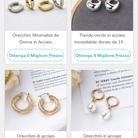
Orecchini Minimalisti da
Trendy cerchi in acciaio
Donna in Acciaio
inossidabile dorato da 19 cm
Inossidabile 18k, Gioielli,
Gioielli Clip On Cerchio
Ottenga Il Migliore Prezzo
Orecchini a Forma
Ottenga Il Migliore Prezzo
Argento Huggie
Geometrica Quadrata
Orecchini di acciaio
Orecchini in acciaio