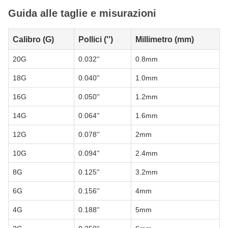
Guida alle taglie e misurazioni
Calibro (G)
Pollici ('')
Millimetro (mm)
20G
0.032''
0.8mm
18G
0.040''
1.0mm
16G
0.050''
1.2mm
14G
0.064''
1.6mm
12G
0.078''
2mm
10G
0.094''
2.4mm
8G
0.125''
3.2mm
6G
0.156''
4mm
4G
0.188''
5mm