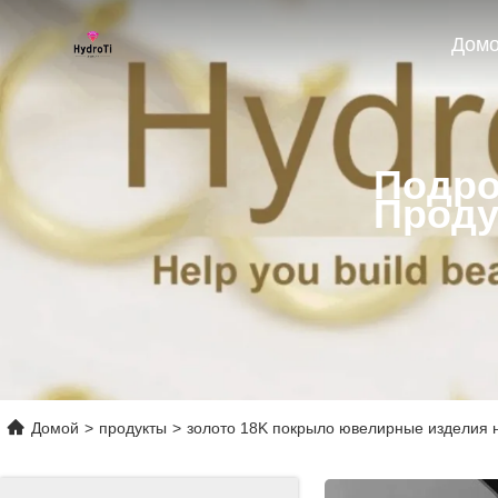
Дом
Подро
Проду
Домой
>
продукты
>
золото 18K покрыло ювелирные изделия