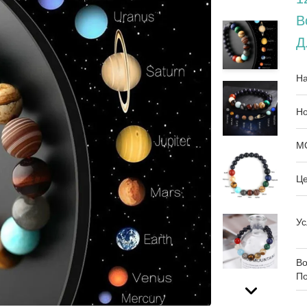
В
Д
На
Но
М
Це
Ус
Во
По