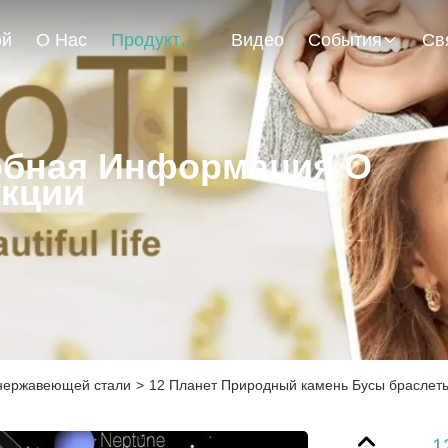
ой
О Нас
Продукты
Видео
События
бная Информация О
кции
 нержавеющей стали
>
12 Планет Природный камень Бусы браслет
1