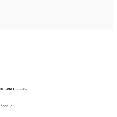
вет или графика.
образца.