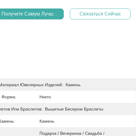
Получите Самую Лучшую Цену
Связаться Сейчас
Материал Ювелирных Изделий:
Камень
 Форма:
Никто
летов Или Браслетов:
Вышитые Бисером Браслеты
Камень:
Камень
Подарок / Вечеринка / Свадьба / 