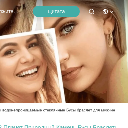
Цитата
Свяжитесь С Нами
ы водонепроницаемые стеклянные Бусы браслет для мужчин
2 Планет Природный Камень Бусы Браслеты