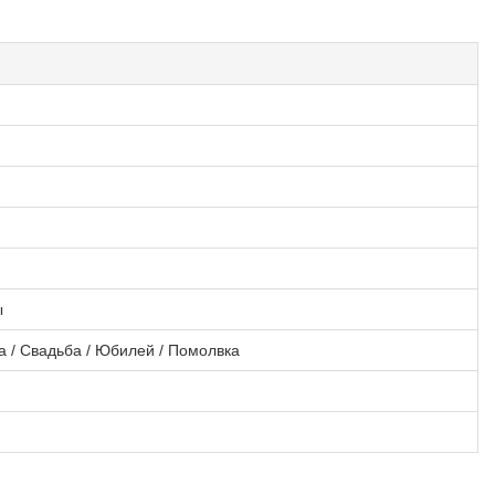
ы
а / Свадьба / Юбилей / Помолвка