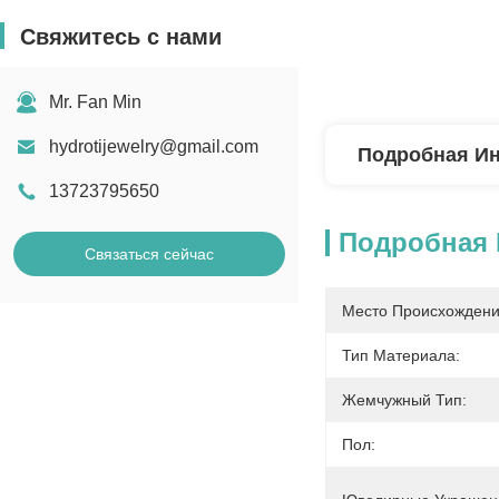
Свяжитесь с нами
Mr. Fan Min
hydrotijewelry@gmail.com
Подробная И
13723795650
Подробная
Связаться сейчас
Место Происхождени
Тип Материала:
Жемчужный Тип:
Пол: