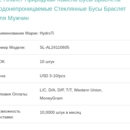
одонепроницаемые Стеклянные Бусы Браслет
ля Мужчин
именование Марки:
HydroTi
мер Модели:
SL-AL24110605
ОК:
10 штук
на:
USD 3-10/pcs
L/C, D/A, D/P, T/T, Western Union,
ловия Оплаты:
MoneyGram
зможность
10,0000 штук в месяц
ставки: