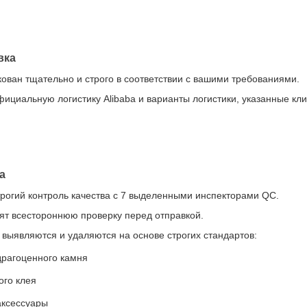
вка
кован тщательно и строго в соответствии с вашими требованиями.
циальную логистику Alibaba и варианты логистики, указанные кл
а
огий контроль качества с 7 выделенными инспекторами QC.
ят всестороннюю проверку перед отправкой.
выявляются и удаляются на основе строгих стандартов:
рагоценного камня
го клея
аксессуары