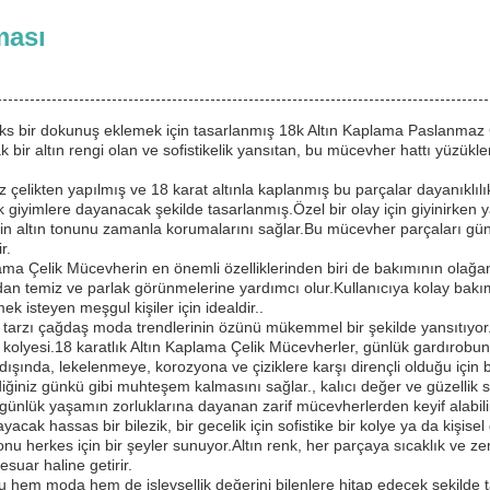
ması
s bir dokunuş eklemek için tasarlanmış 18k Altın Kaplama Paslanmaz
lak bir altın rengi olan ve sofistikelik yansıtan, bu mücevher hattı yüzükl
z çelikten yapılmış ve 18 karat altınla kaplanmış bu parçalar dayanıklıl
giyimlere dayanacak şekilde tasarlanmış.Özel bir olay için giyinirken ya
ngin altın tonunu zamanla korumalarını sağlar.Bu mücevher parçaları gü
r.
lama Çelik Mücevherin en önemli özelliklerinden biri de bakımının olağan
dan temiz ve parlak görünmelerine yardımcı olur.Kullanıcıya kolay bak
k isteyen meşgul kişiler için idealdir..
tarzı çağdaş moda trendlerinin özünü mükemmel bir şekilde yansıtıyor.İ
 kolyesi.18 karatlık Altın Kaplama Çelik Mücevherler, günlük gardırobu
dışında, lekelenmeye, korozyona ve çiziklere karşı dirençli olduğu için b
diğiniz günkü gibi muhteşem kalmasını sağlar., kalıcı değer ve güzellik 
nlük yaşamın zorluklarına dayanan zarif mücevherlerden keyif alabilir
ayacak hassas bir bilezik, bir gecelik için sofistike bir kolye ya da kişi
u herkes için bir şeyler sunuyor.Altın renk, her parçaya sıcaklık ve zeng
suar haline getirir.
hem moda hem de işlevsellik değerini bilenlere hitap edecek şekilde t