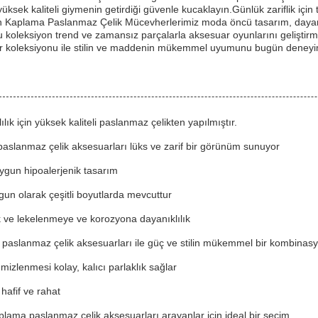
 yüksek kaliteli giymenin getirdiği güvenle kucaklayın.Günlük zariflik iç
tın Kaplama Paslanmaz Çelik Mücevherlerimiz moda öncü tasarım, dayanıkl
bu koleksiyon trend ve zamansız parçalarla aksesuar oyunlarını geliştir
r koleksiyonu ile stilin ve maddenin mükemmel uyumunu bugün deneyim
lık için yüksek kaliteli paslanmaz çelikten yapılmıştır.
paslanmaz çelik aksesuarları lüks ve zarif bir görünüm sunuyor
 uygun hipoalerjenik tasarım
ygun olarak çeşitli boyutlarda mevcuttur
k ve lekelenmeye ve korozyona dayanıklılık
ı paslanmaz çelik aksesuarları ile güç ve stilin mükemmel bir kombinas
izlenmesi kolay, kalıcı parlaklık sağlar
 hafif ve rahat
kaplama paslanmaz çelik aksesuarları arayanlar için ideal bir seçim