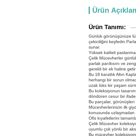
Ürün Açıkla
Ürün Tanımı:
Günlük görünüşünüze lük
çekiciliğini keşfedin.Par
sunar.
Yüksek kaliteli paslanma
Çelik Mücevherler günlük 
parlak parıltısını ve ze
gerekli bir ek haline getiri
Bu 18 karatlık Altın Kap
herhangi bir sorun olma
uzak lüks bir yaşam sürme
Bu koleksiyonun tasarım 
döndüren cesur bir ifade
Bu parçalar, görünüşleri 
Mücevherlerinizin ilk giy
konusunda uzlaşmadan gü
Ofis kıyafetlerini tamaml
Çelik Mücevher koleksiyon
uyumlu çok yönlü bir akse
Bu mücevher koleksiyonu 