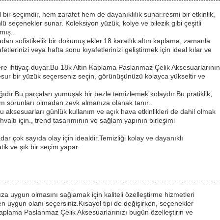
bir seçimdir, hem zarafet hem de dayanıklılık sunar.resmi bir etkinlik,
 seçenekler sunar. Koleksiyon yüzük, kolye ve bilezik gibi çeşitli
mış..
dan sofistikelik bir dokunuş ekler.18 karatlık altın kaplama, zamanla
tlerinizi veya hafta sonu kıyafetlerinizi geliştirmek için ideal kılar ve
lere ihtiyaç duyar.Bu 18k Altın Kaplama Paslanmaz Çelik Aksesuarlarının
 cesur bir yüzük seçerseniz seçin, görünüşünüzü kolayca yükseltir ve
ıdır.Bu parçaları yumuşak bir bezle temizlemek kolaydır.Bu pratiklik,
ım sorunları olmadan zevk almanıza olanak tanır..
 aksesuarları günlük kullanım ve açık hava etkinlikleri de dahil olmak
 kahvaltı için., trend tasarımının ve sağlam yapının birleşimi
r çok sayıda olay için idealdir.Temizliği kolay ve dayanıklı
ik ve şık bir seçim yapar.
ıza uygun olmasını sağlamak için kaliteli özelleştirme hizmetleri
en uygun olanı seçersiniz.Kısayol tipi de değişirken, seçenekler
n Kaplama Paslanmaz Çelik Aksesuarlarınızı bugün özelleştirin ve