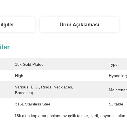
ilgiler
Ürün Açıklaması
iler
18k Gold Plated
Type:
High
Hypoaller
Various (e.g., Rings, Necklaces, 
Maintena
Bracelets)
316L Stainless Steel
Suitable F
18k altın kaplama paslanmaz çelik takılar
, 
zarif
, 
dayanıklı altı