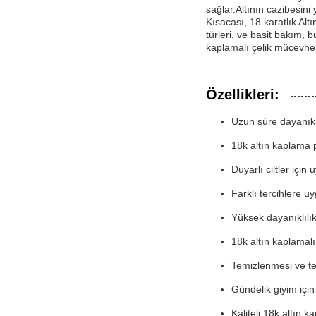
sağlar.Altının cazibesini
Kısacası, 18 karatlık Al
türleri, ve basit bakım, 
kaplamalı çelik mücevhe
Özellikleri:
Uzun süre dayanıklı
18k altın kaplama 
Duyarlı ciltler için
Farklı tercihlere u
Yüksek dayanıklılı
18k altın kaplamal
Temizlenmesi ve tem
Gündelik giyim için
Kaliteli 18k altın 