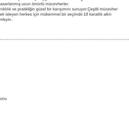
in tasarlanmış uzun ömürlü mücevherler.
ılık ve pratikliğin güzel bir karışımını sunuyor.Çeşitli mücevher
mek isteyen herkes için mükemmel bir seçimdir.18 karatlık altın
leyin..
yonu