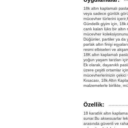
18k altın kaplamalı pasla
veya sadece günlük görün
mücevher türlerini içeri
Gündelik giyim için, 18k
canlı kalan lüks bir altın
mücevher koleksiyonunuzd
Düğünler, partiler ya da
parlak altın finişi eşyal
resmi elbiseleri ve akşam
18K altın kaplamalı pasl
yoğun yaşam tarzları içi
Ek olarak, dayanıklı pas
üzere çeşitli ortamlar içi
mücevherlerinizin çekici 
Kısacası, 18k Altın Kapl
malzemelerle birlikte, m
Özellik:
18 karatlık altın kaplama
sunar.Bu aksesuarlar leke
arasında güvenli ve rahat