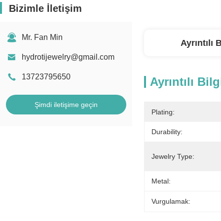
Bizimle İletişim
Mr. Fan Min
Ayrıntılı B
hydrotijewelry@gmail.com
13723795650
Ayrıntılı Bilg
Şimdi iletişime geçin
Plating:
Durability:
Jewelry Type:
Metal:
Vurgulamak: