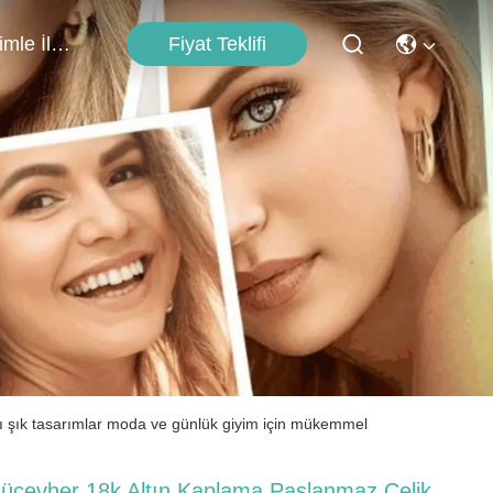
Fiyat Teklifi
Bizimle İletişim
lı şık tasarımlar moda ve günlük giyim için mükemmel
ücevher 18k Altın Kaplama Paslanmaz Çelik