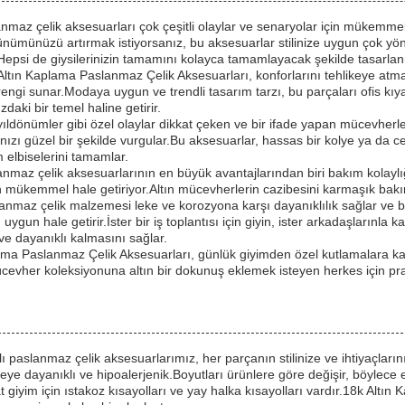
nmaz çelik aksesuarları çok çeşitli olaylar ve senaryolar için mükemmel 
ümünüzü artırmak istiyorsanız, bu aksesuarlar stilinize uygun çok yönlü
r,Hepsi de giysilerinizin tamamını kolayca tamamlayacak şekilde tasarlan
 Altın Kaplama Paslanmaz Çelik Aksesuarları, konforlarını tehlikeye atma
 rengi sunar.Modaya uygun ve trendli tasarım tarzı, bu parçaları ofis kıyafe
aki bir temel haline getirir.
 yıldönümler gibi özel olaylar dikkat çeken ve bir ifade yapan mücevher
arınızı güzel bir şekilde vurgular.Bu aksesuarlar, hassas bir kolye ya da
 elbiselerini tamamlar.
anmaz çelik aksesuarlarının en büyük avantajlarından biri bakım kolaylığ
n mükemmel hale getiriyor.Altın mücevherlerin cazibesini karmaşık bak
lanmaz çelik malzemesi leke ve korozyona karşı dayanıklılık sağlar ve bu
n uygun hale getirir.İster bir iş toplantısı için giyin, ister arkadaşlarınla
ve dayanıklı kalmasını sağlar.
ama Paslanmaz Çelik Aksesuarları, günlük giyimden özel kutlamalara kada
ücevher koleksiyonuna altın bir dokunuş eklemek isteyen herkes için prat
lı paslanmaz çelik aksesuarlarımız, her parçanın stilinize ve ihtiyaçların
ye dayanıklı ve hipoalerjenik.Boyutları ürünlere göre değişir, böylece 
 giyim için ıstakoz kısayolları ve yay halka kısayolları vardır.18k Altı