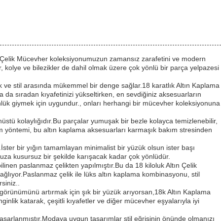
 Çelik Mücevher koleksiyonumuzun zamansız zarafetini ve modern
er, kolye ve bilezikler de dahil olmak üzere çok yönlü bir parça yelpazesi
ık ve stil arasında mükemmel bir denge sağlar.18 karatlık Altın Kaplama
 da sıradan kıyafetinizi yükseltirken, en sevdiğiniz aksesuarların
nlük giymek için uygundur., onları herhangi bir mücevher koleksiyonuna
üstü kolaylığıdır.Bu parçalar yumuşak bir bezle kolayca temizlenebilir,
ım yöntemi, bu altın kaplama aksesuarları karmaşık bakım stresinden
ster bir yığın tamamlayan minimalist bir yüzük olsun ister başı
nuza kusursuz bir şekilde karışacak kadar çok yönlüdür.
ilinen paslanmaz çelikten yapılmıştır.Bu da 18 kiloluk Altın Çelik
sağlıyor.Paslanmaz çelik ile lüks altın kaplama kombinasyonu, stil
siniz..
sel görünümünü artırmak için şık bir yüzük arıyorsan,18k Altın Kaplama
inlik katarak, çeşitli kıyafetler ve diğer mücevher eşyalarıyla iyi
asarlanmıştır.Modaya uygun tasarımlar stil eğrisinin önünde olmanızı