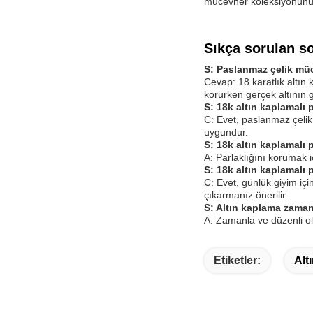
mücevher koleksiyonunuza
Sıkça sorulan so
S: Paslanmaz çelik müc
Cevap: 18 karatlık altın 
korurken gerçek altının g
S: 18k altın kaplamalı
C: Evet, paslanmaz çelik 
uygundur.
S: 18k altın kaplamalı
A: Parlaklığını korumak 
S: 18k altın kaplamalı 
C: Evet, günlük giyim i
çıkarmanız önerilir.
S: Altın kaplama zama
A: Zamanla ve düzenli ola
Etiketler:
Alt