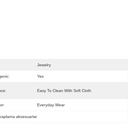
Jewelry
genic:
Yes
nce:
Easy To Clean With Soft Cloth
or:
Everyday Wear
n kaplama aksesuarlar