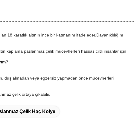
n 18 karatlık altının ince bir katmanını ifade eder.Dayanıklılığını
ltın kaplama paslanmaz çelik mücevherleri hassas ciltli insanlar için
ıyım?
eden, duş almadan veya egzersiz yapmadan önce mücevherleri
maz çelik ortaya çıkabilir.
slanmaz Çelik Haç Kolye