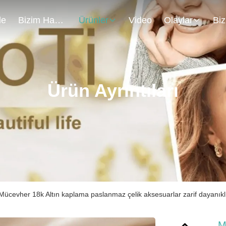
de
Bizim Hakkımızda
Ürünler
Video
Olaylar
Ürün Ayrıntıları
Mücevher 18k Altın kaplama paslanmaz çelik aksesuarlar zarif dayanık
M