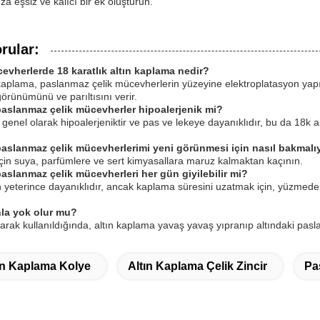
 eşsiz ve kalıcı bir ek oluşturun.
rular:
evherlerde 18 karatlık altın kaplama nedir?
kaplama, paslanmaz çelik mücevherlerin yüzeyine elektroplatasyon yapıla
örünümünü ve parıltısını verir.
 paslanmaz çelik mücevherler hipoalerjenik mi?
genel olarak hipoalerjeniktir ve pas ve lekeye dayanıklıdır, bu da 18k a
 paslanmaz çelik mücevherlerimi yeni görünmesi için nasıl bakmal
için suya, parfümlere ve sert kimyasallara maruz kalmaktan kaçının.
paslanmaz çelik mücevherleri her gün giyilebilir mi?
çin yeterince dayanıklıdır, ancak kaplama süresini uzatmak için, yüzm
nla yok olur mu?
rak kullanıldığında, altın kaplama yavaş yavaş yıpranıp altındaki paslan
ın Kaplama Kolye
Altın Kaplama Çelik Zincir
Pa