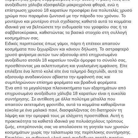
ανοξείδωτο χάλυβα εξασφαλίζει μακροχρόνια φθορά, ενώ η
επίστρωση χρυσού 18 καρατίων προσφέρει ένα πολυτελές χρυσό
χρώμα που παραμένει ζωντανό με την πάροδο του χρόνου. Το
μοντέρνο και μοντέρνο στυλ σχεδίασης καθιστά αυτά τα κομμάτια
ιδανικά για να βελτιώσετε την ενδυμασία του γραφείου σας ή τα
σαββατοκύριακα, καθιστώντας τα βασικό στοιχείο στη συλλογή
κοσμημάτων σας.
Ειδικές περιπτώσεις όπως γάμοι, πάρτι ή επέτειοι απαιτούν
κοσμήματα που ξεχωρίζουν και κάνουν δήλωση. Το αστραφτερό
χρυσό φινίρισμα αυτών των αξεσουάρ από επιχρυσωμένο
ανοξείδωτο ατσάλι 18 καρατίων τονίζει όμορφα το σύνολό σας,
προσθέτοντας μια εκλεπτυσμένη και γυαλισμένη εμφάνιση. Είτε
επιλέξετε ένα λεπτό κολιέ είτε ένα τολμηρό δαχτυλίδι, αυτά τα
αξεσουάρ αναδεικνύουν αβίαστα την εμφάνισή σας και
συμπληρώνουν επίσημα φορέματα και βραδινά φορέματα.
Ένα από τα μεγαλύτερα πλεονεκτήματα των εξαρτημάτων από
επιχρυσωμένο ανοξείδωτο χάλυβα 18 καρατίων είναι η ευκολία
συντήρησης. Σε αντίθεση με άλλα πολύτιμα μέταλλα που
απαιτούν εκτεταμένη φροντίδα, αυτά τα κομμάτια καθαρίζονται
εύκολα με ένα μαλακό πανί, διασφαλίζοντας ότι διατηρούν τη
λάμψη και την ομορφιά τους με ελάχιστη προσπάθεια. Αυτή η
πρακτικότητα τα καθιστά ιδανικά για πολυάσχολους τρόπους
ζωής, επιτρέποντάς σας να απολαύσετε τη γοητεία των χρυσών
κοσμημάτων χωρίς την ταλαιπωρία της περίπλοκης συντήρησης.
Επιπλέον, το ανθεκτικό υλικό από ανοξείδωτο ατσάλι παρέχει