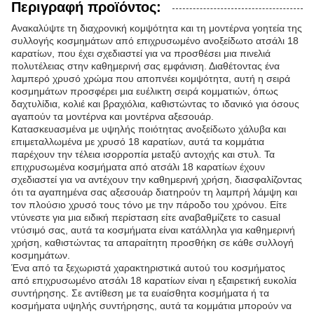
Περιγραφή προϊόντος:
Ανακαλύψτε τη διαχρονική κομψότητα και τη μοντέρνα γοητεία της
συλλογής κοσμημάτων από επιχρυσωμένο ανοξείδωτο ατσάλι 18
καρατίων, που έχει σχεδιαστεί για να προσθέσει μια πινελιά
πολυτέλειας στην καθημερινή σας εμφάνιση. Διαθέτοντας ένα
λαμπερό χρυσό χρώμα που αποπνέει κομψότητα, αυτή η σειρά
κοσμημάτων προσφέρει μια ευέλικτη σειρά κομματιών, όπως
δαχτυλίδια, κολιέ και βραχιόλια, καθιστώντας το ιδανικό για όσους
αγαπούν τα μοντέρνα και μοντέρνα αξεσουάρ.
Κατασκευασμένα με υψηλής ποιότητας ανοξείδωτο χάλυβα και
επιμεταλλωμένα με χρυσό 18 καρατίων, αυτά τα κομμάτια
παρέχουν την τέλεια ισορροπία μεταξύ αντοχής και στυλ. Τα
επιχρυσωμένα κοσμήματα από ατσάλι 18 καρατίων έχουν
σχεδιαστεί για να αντέχουν την καθημερινή χρήση, διασφαλίζοντας
ότι τα αγαπημένα σας αξεσουάρ διατηρούν τη λαμπρή λάμψη και
τον πλούσιο χρυσό τους τόνο με την πάροδο του χρόνου. Είτε
ντύνεστε για μια ειδική περίσταση είτε αναβαθμίζετε το casual
ντύσιμό σας, αυτά τα κοσμήματα είναι κατάλληλα για καθημερινή
χρήση, καθιστώντας τα απαραίτητη προσθήκη σε κάθε συλλογή
κοσμημάτων.
Ένα από τα ξεχωριστά χαρακτηριστικά αυτού του κοσμήματος
από επιχρυσωμένο ατσάλι 18 καρατίων είναι η εξαιρετική ευκολία
συντήρησης. Σε αντίθεση με τα ευαίσθητα κοσμήματα ή τα
κοσμήματα υψηλής συντήρησης, αυτά τα κομμάτια μπορούν να