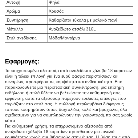
Αντοχή
Ψηλά
Χρώμα
Χρυσός
Συντήρηση
Καθαρίζεται εύκολα με μαλακό πανί
Μέταλλο
Ανοξείδωτο ατσάλι 316L
Στυλ σχεδίασης
Μόδα/Μοντέρνα
Εφαρμογές:
Τα επιχρυσωμένα αξεσουάρ από ανοξείδωτο χάλυβα 18 καρατίων
είναι η τέλεια επιλογή για ένα ευρύ φάσμα περιστάσεων και
σεναρίων, προσφέροντας κομψότητα και ανθεκτικότητα. Είτε
παρακολουθείτε μια περιστασιακή συγκέντρωση, μια επίσημη
εκδήλωση ή απλά θέλετε να βελτιώσετε την καθημερινή σας
εμφάνιση, αυτά τα αξεσουάρ παρέχουν ευέλικτες επιλογές που
ταιριάζουν στο στυλ σας. Η συλλογή περιλαμβάνει διάφορους
τύπους κοσμημάτων όπως δαχτυλίδια, κολιέ και βραχιόλια, όλα
σχεδιασμένα για να συμπληρώνουν την γκαρνταρόμπα σας χωρίς
κόπο.
Για καθημερινή χρήση, τα επιχρυσωμένα αξεσουάρ από
ανοξείδωτο χάλυβα 18 καρατίων προσθέτουν μια πινελιά
κομψότητας χωρίς συμβιβασμούς στην άνεση. Η βάση τους από