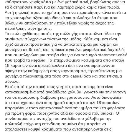
καθαριστούν χωρίς κόπο με ένα μαλακό πανί, βοηθώντας σας να
τα διατηρήσετε παρθένα και λαμπερά χωρίς καμία ταλαιπωρία.
Αυτή η φιλική προς το χρήστη ρουτίνα περιποίησης κάνει αυτά τα
επιχρυσωμένα αξεσουάρ ιδανικά για πολυάσχολα άτομα που
θέλουν να απολαύσουν την πολυτέλεια χωρίς το άγχος της
περίπλοκης συντήρησης.
Το στυλ σχεδίασης αυτής της συλλογής αποτυπώνει τέλεια την
ουσία των σύγχρονων τάσεων της μόδας. Κάθε κομμάτι είναι
σχεδιασμένο προσεκτικά για να αντικατοπτρίζει μια κομψή και
μοντέρνα αισθητική, είτε πρόκειται για ένα μινιμαλιστικό δαχτυλίδι
που συμπληρώνει μια στοίβα είτε για ένα τολμηρό statement κολιέ
που τραβά τα κεφάλια. Τα επιχρυσωμένα κοσμήματα από ατσάλι
18 καρατίων είναι αρκετά ευέλικτα ώστε να ενσωματώνονται
άψογα στην καθημερινή σας γκαρνταρόμπα, προσθέτοντας μια
μοντέρνα πλεονεκτήματα τόσο στα casual όσο και στα επίσημα
σύνολα.
Εκτός από την οπτική τους γοητεία, αυτά τα κομμάτια είναι
κατασκευασμένα από ανοξείδωτο χάλυβα, γνωστό για την αντοχή
του σε αμαύρωση, διάβρωση και γρατσουνιές. Αυτό διασφαλίζει
ότι τα επιχρυσωμένα κοσμήματά σας από ατσάλι 18 καρατίων
παραμένουν τόσο εντυπωσιακά όσο την ημέρα που τα φορέσατε
για πρώτη φορά, παρέχοντας αξία και ομορφιά που διαρκεί. Ο
συνδυασμός της αντοχής του ανοξείδωτου χάλυβα με την
πολυτελή επίχρυση επένδυση σημαίνει ότι μπορείτε να
απολαύσετε κομψά κοσμήματα που ανταποκρίνονται στις