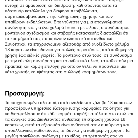
αντοχή σε αμαύρωση και διάβρωση, καθιστώντας αυτά τα
αξεσουάρ κατάλληλα για διάφορα περιβάλλοντα,
συμπεριλαμβανομένης της καθημερινής χρήσης και των
υπαίθριων εκδηλώσεων. Είτε ντύνεστε για μια επαγγελματική
συνάντηση είτε για ένα χαλαρό brunch με φίλους, ο συνδυασμός
μοντέρνου σχεδιασμού και στιβαρής κατασκευής διασφαλίζει ότι
τα κοσμήματά σας παραμένουν ελκυστικά και ανθεκτικά.
Συνοπτικά, τα επιχρυσωμένα αξεσουάρ από ανοξείδωτο χάλυβα
18 καρατίων είναι ιδανικά για πολλές περιστάσεις, από καθημερινή
χρήση έως ειδικές γιορτές. Το μοντέρνο στυλ τους, σε συνδυασμό
με την εύκολη συντήρηση και το ανθεκτικό υλικό, τα καθιστούν μια
πρακτική και κομψή επιλογή για όποιον θέλει να προσθέσει μια
νότα χρυσής κομψότητας στη συλλογή κοσμημάτων τους.
Προσαρμογή:
Τα επιχρυσωμένα αξεσουάρ από ανοξείδωτο χάλυβα 18 καρατίων
προσφέρουν υπηρεσίες εξατομίκευσης κορυφαίας ποιότητας για
να διασφαλίσουμε ότι κάθε κομμάτι ταιριάζει απόλυτα στο στυλ και
τις ανάγκες σας. Διαθέτοντας ανθεκτική επίστρωση χρυσού 18
καρατίων, αυτά τα αξεσουάρ είναι ανθεκτικά στην αμαύρωση και
υποαλλεργικά, καθιστώντας τα ιδανικά για καθημερινή χρήση. Τα
μεγέθη ποικίλλουν ανάλογα με το είδος, επιτρέποντάς σας να