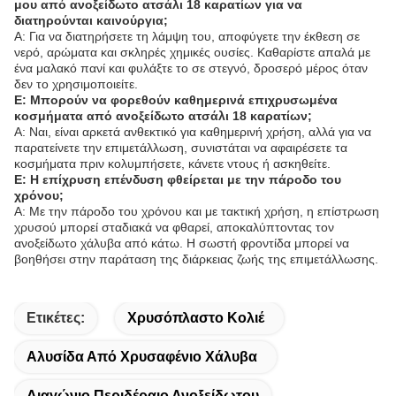
μου από ανοξείδωτο ατσάλι 18 καρατίων για να
διατηρούνται καινούργια;
Α: Για να διατηρήσετε τη λάμψη του, αποφύγετε την έκθεση σε
νερό, αρώματα και σκληρές χημικές ουσίες. Καθαρίστε απαλά με
ένα μαλακό πανί και φυλάξτε το σε στεγνό, δροσερό μέρος όταν
δεν το χρησιμοποιείτε.
Ε: Μπορούν να φορεθούν καθημερινά επιχρυσωμένα
κοσμήματα από ανοξείδωτο ατσάλι 18 καρατίων;
Α: Ναι, είναι αρκετά ανθεκτικό για καθημερινή χρήση, αλλά για να
παρατείνετε την επιμετάλλωση, συνιστάται να αφαιρέσετε τα
κοσμήματα πριν κολυμπήσετε, κάνετε ντους ή ασκηθείτε.
Ε: Η επίχρυση επένδυση φθείρεται με την πάροδο του
χρόνου;
Α: Με την πάροδο του χρόνου και με τακτική χρήση, η επίστρωση
χρυσού μπορεί σταδιακά να φθαρεί, αποκαλύπτοντας τον
ανοξείδωτο χάλυβα από κάτω. Η σωστή φροντίδα μπορεί να
βοηθήσει στην παράταση της διάρκειας ζωής της επιμετάλλωσης.
Ετικέτες:
Χρυσόπλαστο Κολιέ
Αλυσίδα Από Χρυσαφένιο Χάλυβα
Διαγώνιο Περιδέραιο Ανοξείδωτου