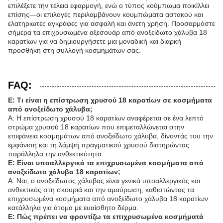
επιλέξετε την τέλεια εφαρμογή, ενώ ο τύπος κούμπωμα ποικίλλει
επίσης—οι επιλογές περιλαμβάνουν κουμπώματα αστακού και
ελατηριωτές αγκράφες για ασφαλή και άνετη χρήση. Προσαρμόστε
σήμερα τα επιχρυσωμένα αξεσουάρ από ανοξείδωτο χάλυβα 18
καρατίων για να δημιουργήσετε μια μοναδική και διαρκή
προσθήκη στη συλλογή κοσμημάτων σας.
FAQ:
Ε: Τι είναι η επίστρωση χρυσού 18 καρατίων σε κοσμήματα
από ανοξείδωτο χάλυβα;
Α: Η επίστρωση χρυσού 18 καρατίων αναφέρεται σε ένα λεπτό
στρώμα χρυσού 18 καρατίων που επιμεταλλώνεται στην
επιφάνεια κοσμημάτων από ανοξείδωτο χάλυβα, δίνοντάς του την
εμφάνιση και τη λάμψη πραγματικού χρυσού διατηρώντας
παράλληλα την ανθεκτικότητα.
Ε: Είναι υποαλλεργικά τα επιχρυσωμένα κοσμήματα από
ανοξείδωτο χάλυβα 18 καρατίων;
Α: Ναι, ο ανοξείδωτος χάλυβας είναι γενικά υποαλλεργικός και
ανθεκτικός στη σκουριά και την αμαύρωση, καθιστώντας τα
επιχρυσωμένα κοσμήματα από ανοξείδωτο χάλυβα 18 καρατίων
κατάλληλα για άτομα με ευαίσθητο δέρμα.
Ε: Πώς πρέπει να φροντίζω τα επιχρυσωμένα κοσμήματά