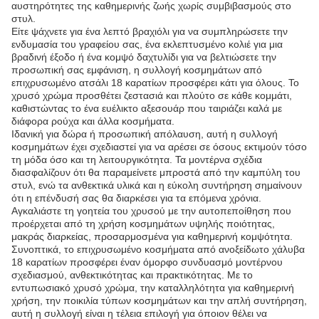
αυστηρότητες της καθημερινής ζωής χωρίς συμβιβασμούς στο
στυλ.
Είτε ψάχνετε για ένα λεπτό βραχιόλι για να συμπληρώσετε την
ενδυμασία του γραφείου σας, ένα εκλεπτυσμένο κολιέ για μια
βραδινή έξοδο ή ένα κομψό δαχτυλίδι για να βελτιώσετε την
προσωπική σας εμφάνιση, η συλλογή κοσμημάτων από
επιχρυσωμένο ατσάλι 18 καρατίων προσφέρει κάτι για όλους. Το
χρυσό χρώμα προσθέτει ζεστασιά και πλούτο σε κάθε κομμάτι,
καθιστώντας το ένα ευέλικτο αξεσουάρ που ταιριάζει καλά με
διάφορα ρούχα και άλλα κοσμήματα.
Ιδανική για δώρα ή προσωπική απόλαυση, αυτή η συλλογή
κοσμημάτων έχει σχεδιαστεί για να αρέσει σε όσους εκτιμούν τόσο
τη μόδα όσο και τη λειτουργικότητα. Τα μοντέρνα σχέδια
διασφαλίζουν ότι θα παραμείνετε μπροστά από την καμπύλη του
στυλ, ενώ τα ανθεκτικά υλικά και η εύκολη συντήρηση σημαίνουν
ότι η επένδυσή σας θα διαρκέσει για τα επόμενα χρόνια.
Αγκαλιάστε τη γοητεία του χρυσού με την αυτοπεποίθηση που
προέρχεται από τη χρήση κοσμημάτων υψηλής ποιότητας,
μακράς διαρκείας, προσαρμοσμένα για καθημερινή κομψότητα.
Συνοπτικά, το επιχρυσωμένο κοσμήματα από ανοξείδωτο χάλυβα
18 καρατίων προσφέρει έναν όμορφο συνδυασμό μοντέρνου
σχεδιασμού, ανθεκτικότητας και πρακτικότητας. Με το
εντυπωσιακό χρυσό χρώμα, την καταλληλότητα για καθημερινή
χρήση, την ποικιλία τύπων κοσμημάτων και την απλή συντήρηση,
αυτή η συλλογή είναι η τέλεια επιλογή για όποιον θέλει να