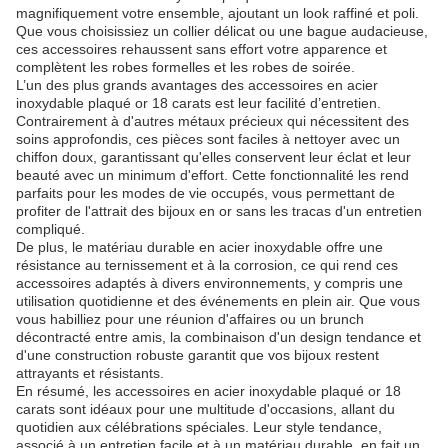
magnifiquement votre ensemble, ajoutant un look raffiné et poli.
Que vous choisissiez un collier délicat ou une bague audacieuse,
ces accessoires rehaussent sans effort votre apparence et
complètent les robes formelles et les robes de soirée.
L’un des plus grands avantages des accessoires en acier
inoxydable plaqué or 18 carats est leur facilité d’entretien.
Contrairement à d'autres métaux précieux qui nécessitent des
soins approfondis, ces pièces sont faciles à nettoyer avec un
chiffon doux, garantissant qu'elles conservent leur éclat et leur
beauté avec un minimum d'effort. Cette fonctionnalité les rend
parfaits pour les modes de vie occupés, vous permettant de
profiter de l'attrait des bijoux en or sans les tracas d'un entretien
compliqué.
De plus, le matériau durable en acier inoxydable offre une
résistance au ternissement et à la corrosion, ce qui rend ces
accessoires adaptés à divers environnements, y compris une
utilisation quotidienne et des événements en plein air. Que vous
vous habilliez pour une réunion d'affaires ou un brunch
décontracté entre amis, la combinaison d'un design tendance et
d'une construction robuste garantit que vos bijoux restent
attrayants et résistants.
En résumé, les accessoires en acier inoxydable plaqué or 18
carats sont idéaux pour une multitude d'occasions, allant du
quotidien aux célébrations spéciales. Leur style tendance,
associé à un entretien facile et à un matériau durable, en fait un