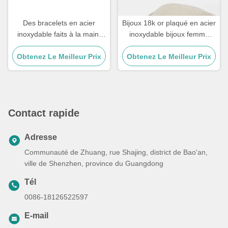
Des bracelets en acier
Bijoux 18k or plaqué en acier
inoxydable faits à la main,
inoxydable bijoux femme
cadeau de couple, mâle, œil
Choker Croix Collier 20
de tigre, bracelet en pierre à
Obtenez Le Meilleur Prix
Obtenez Le Meilleur Prix
pouces
perles.
Contact rapide
Adresse
Communauté de Zhuang, rue Shajing, district de Bao'an,
ville de Shenzhen, province du Guangdong
Tél
0086-18126522597
E-mail