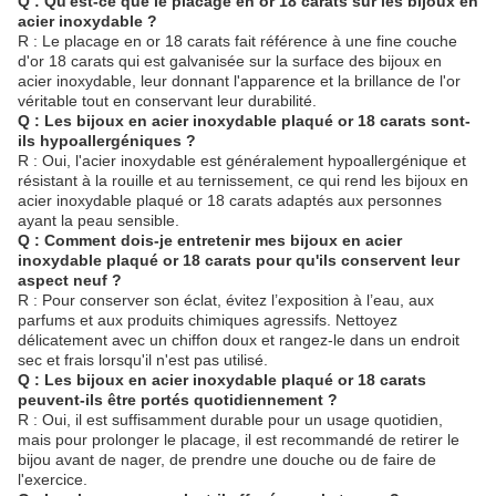
Q : Qu'est-ce que le placage en or 18 carats sur les bijoux en
acier inoxydable ?
R : Le placage en or 18 carats fait référence à une fine couche
d'or 18 carats qui est galvanisée sur la surface des bijoux en
acier inoxydable, leur donnant l'apparence et la brillance de l'or
véritable tout en conservant leur durabilité.
Q : Les bijoux en acier inoxydable plaqué or 18 carats sont-
ils hypoallergéniques ?
R : Oui, l'acier inoxydable est généralement hypoallergénique et
résistant à la rouille et au ternissement, ce qui rend les bijoux en
acier inoxydable plaqué or 18 carats adaptés aux personnes
ayant la peau sensible.
Q : Comment dois-je entretenir mes bijoux en acier
inoxydable plaqué or 18 carats pour qu'ils conservent leur
aspect neuf ?
R : Pour conserver son éclat, évitez l’exposition à l’eau, aux
parfums et aux produits chimiques agressifs. Nettoyez
délicatement avec un chiffon doux et rangez-le dans un endroit
sec et frais lorsqu'il n'est pas utilisé.
Q : Les bijoux en acier inoxydable plaqué or 18 carats
peuvent-ils être portés quotidiennement ?
R : Oui, il est suffisamment durable pour un usage quotidien,
mais pour prolonger le placage, il est recommandé de retirer le
bijou avant de nager, de prendre une douche ou de faire de
l'exercice.