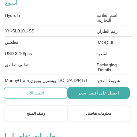
أسبوع
اسم العلامة
HydroTi
التجارية:
YH-SL0101-SS
رقم الطراز:
قطعتين
الـ MOQ:
USD 3-10/pcs
السعر:
Packaging
تغليف تقليدي
Details:
L/C,D/A,D/P,T/T,ويسترن يونيون,MoneyGram
شروط الدفع:
احصل على أفضل سعر
اتصل الآن
معلومات تفاصيل
وصف المنتج
معلومات تفاصيل