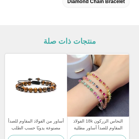
Diamond Chain Bracelet
منتجات ذات صلة
النحاس الزركون 18k الفولاذ
أساور من الفولاذ المقاوم للصدأ
المقاوم للصدأ أساور مطلية
مصنوعة يدويًا حسب الطلب
بالذهب سوار نسائي مرصع
هدية للزوجين للرجال سوار