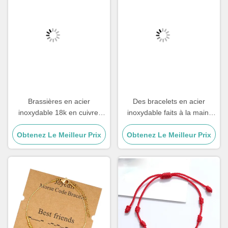
Brassières en acier
Des bracelets en acier
inoxydable 18k en cuivre,
inoxydable faits à la main,
zircon, diamant, or, bracelet
cadeau de couple, mâle, œil
Obtenez Le Meilleur Prix
féminin
de tigre, bracelet en pierre à
Obtenez Le Meilleur Prix
perles.