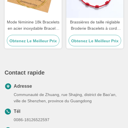
Mode féminine 18k Bracelets
Brassières de taille réglable
en acier inoxydable Bracelet
Broderie Bracelets à corde
en code Morse 21,5cm
Artisanat Bracelets pour
Obtenez Le Meilleur Prix
cadeau de couple 15 - 30cm
Obtenez Le Meilleur Prix
Contact rapide
Adresse
Communauté de Zhuang, rue Shajing, district de Bao'an,
ville de Shenzhen, province du Guangdong
Tél
0086-18126522597