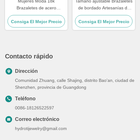
Mujeres Moda 18k
Tamaño ajustable Brazaletes
Brazaletes de acero
de bordado Artesanías de
inoxidable Brazalete de
cuerda Brazaletes para
Consiga El Mejor Precio
código Morse 21.5cm
Consiga El Mejor Precio
pareja 15 - 30cm
Contacto rápido
Dirección
Comunidad Zhuang, calle Shajing, distrito Bao'an, ciudad de
Shenzhen, provincia de Guangdong
Teléfono
0086-18126522597
Correo electrónico
hydrotijewelry@gmail.com