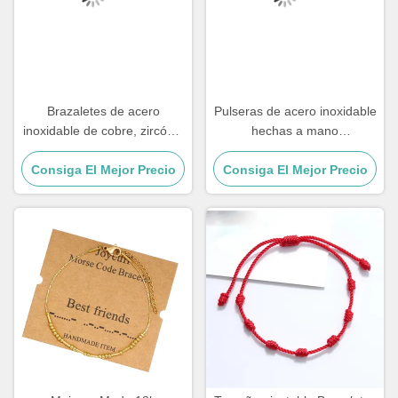
Brazaletes de acero
Pulseras de acero inoxidable
inoxidable de cobre, zircón y
hechas a mano
18k, de oro, con diamantes,
personalizadas, regalo para
Consiga El Mejor Precio
brazalete de mujer.
parejas, pulsera con cuentas
Consiga El Mejor Precio
de piedra ojo de tigre para
hombre