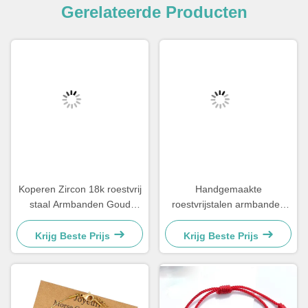
Gerelateerde Producten
Koperen Zircon 18k roestvrij
Handgemaakte
staal Armbanden Goud
roestvrijstalen armbanden
geplatte Diamant
Couple Gift Mens Tiger Eye
vrouwenarmband
Stone Perlenarmband
Krijg Beste Prijs
Krijg Beste Prijs