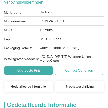
Verlovingsvingerringen
HydroTi
Merknaam:
JZ-AL24121001
Modelnummer:
10 stuks
MOQ:
USD 3-10/pcs
Prijs:
Conventionele Verpakking
Packaging Details:
L/C, D/A, D/P, T/T, Western Union,
Betalingsvoorwaarden:
MoneyGram
Krijg Beste Prijs
Contact Opnemen
Gedetailleerde Informatie
Productbeschrijving
Gedetailleerde Informatie