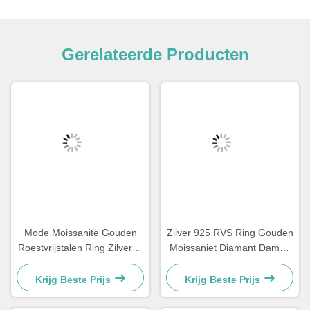
Gerelateerde Producten
Mode Moissanite Gouden
Zilver 925 RVS Ring Gouden
Roestvrijstalen Ring Zilveren
Moissaniet Diamant Dames
Diamant Dames
Trouwringen
Verlovingsringen
Krijg Beste Prijs
Krijg Beste Prijs