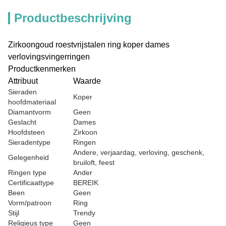
Productbeschrijving
Zirkoongoud roestvrijstalen ring koper dames
verlovingsvingerringen
Productkenmerken
Attribuut
Waarde
Sieraden
Koper
hoofdmateriaal
Diamantvorm
Geen
Geslacht
Dames
Hoofdsteen
Zirkoon
Sieradentype
Ringen
Andere, verjaardag, verloving, geschenk,
Gelegenheid
bruiloft, feest
Ringen type
Ander
Certificaattype
BEREIK
Been
Geen
Vorm/patroon
Ring
Stijl
Trendy
Religieus type
Geen