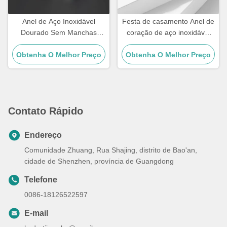
Anel de Aço Inoxidável
Festa de casamento Anel de
Dourado Sem Manchas
coração de aço inoxidável
Prata Anéis de Joias
de ouro Anel personalizado
Obtenha O Melhor Preço
Personalizados à Prova
Obtenha O Melhor Preço
de Dia dos Namorados
D'água
Contato Rápido
Endereço
Comunidade Zhuang, Rua Shajing, distrito de Bao'an,
cidade de Shenzhen, província de Guangdong
Telefone
0086-18126522597
E-mail