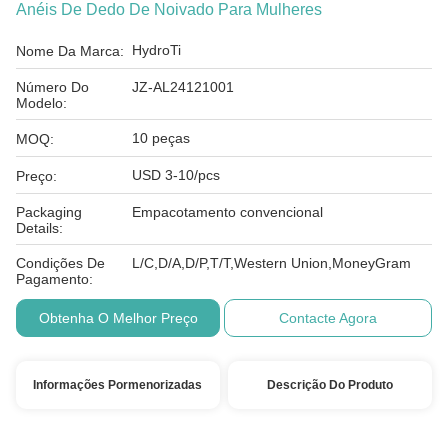
Anéis De Dedo De Noivado Para Mulheres
HydroTi
Nome Da Marca:
Número Do
JZ-AL24121001
Modelo:
10 peças
MOQ:
USD 3-10/pcs
Preço:
Packaging
Empacotamento convencional
Details:
Condições De
L/C,D/A,D/P,T/T,Western Union,MoneyGram
Pagamento:
Obtenha O Melhor Preço
Contacte Agora
Informações Pormenorizadas
Descrição Do Produto