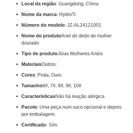
Local da região
: Guangdong, China
Nome da marca
: HydroTi
Número do modelo
: JZ-AL24121001
Nome do produto
Anel do dedo de mulher
dourado
Tipo de produto
Jóias Mulheres Anéis
Materiais
Outros:
Cores
: Prata, Ouro
Tamanho
6#, 7#, 8#, 9#, 10#
Características
Não há reação alérgica
Pacote
: Uma peça num saco opcional e depois
por embalagem.
Certificado
- Sim.