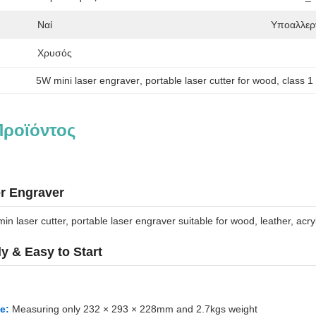
Ναί
Υποαλλεργ
Χρυσός
5W mini laser engraver
, 
portable laser cutter for wood
, 
class 1
Προϊόντος
r Engraver
laser cutter, portable laser engraver suitable for wood, leather, acryl
y & Easy to Start
e:
Measuring only 232 × 293 × 228mm and 2.7kgs weight