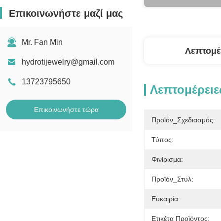
Επικοινωνήστε μαζί μας
Mr. Fan Min
Λεπτομέ
hydrotijewelry@gmail.com
13723795650
Λεπτομέρειε
Επικοινωνήστε τώρα
Προϊόν_Σχεδιασμός:
Τύπος:
Φινίρισμα:
Προϊόν_Στυλ:
Ευκαιρία:
Ετικέτα Προϊόντος: