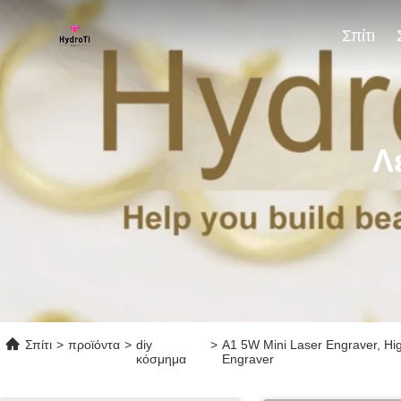
Σπίτι
Λ
Σπίτι
>
προϊόντα
>
diy
>
A1 5W Mini Laser Engraver, Hig
κόσμημα
Engraver