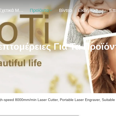
Σχετικά Με Εμάς
Προϊόντα
Βίντεο
Εκδηλώσεις
επτομέρειες Για Τα Προϊόν
h-speed 8000mm/min Laser Cutter, Portable Laser Engraver, Suitable F