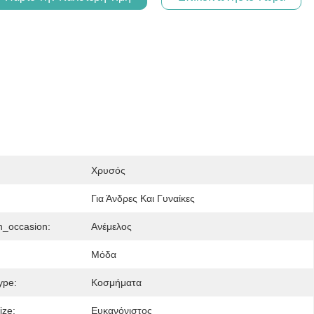
Χρυσός
Για Άνδρες Και Γυναίκες
n_occasion:
Ανέμελος
Μόδα
ype:
Κοσμήματα
ize:
Ευκανόνιστος