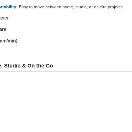
rtability:
Easy to move between home, studio, or on-site projects
aser
are
mm/min)
e, Studio & On the Go