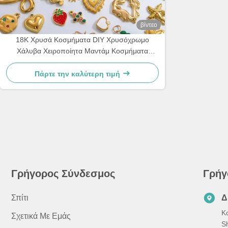
βίντεο
18K Χρυσά Κοσμήματα DIY Χρυσόχρωμο
Χάλυβα Χειροποίητα Μαντάμ Κοσμήματα
μόδας
Πάρτε την καλύτερη τιμή
Γρήγορος Σύνδεσμος
Γρήγ
Σπίτι
Δ
Κ
Σχετικά Με Εμάς
S