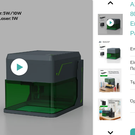
A
8
E
P
Επ
Ελ
Πα
Τι
Όρ