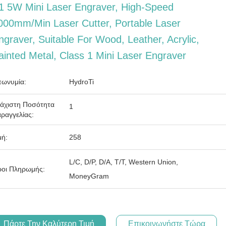
1 5W Mini Laser Engraver, High-Speed
000mm/min Laser Cutter, Portable Laser
ngraver, Suitable For Wood, Leather, Acrylic,
ainted Metal, Class 1 Mini Laser Engraver
ωνυμία:
HydroTi
άχιστη Ποσότητα
1
ραγγελίας:
μή:
258
L/C, D/P, D/A, T/T, Western Union,
οι Πληρωμής:
MoneyGram
Πάρτε Την Καλύτερη Τιμή
Επικοινωνήστε Τώρα