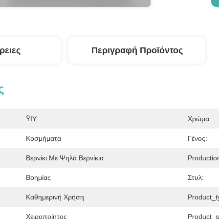
ρειες
Περιγραφή Προϊόντος
ς
ΫΙΥ
Χρώμα:
Κοσμήματα
Γένος:
Βερνίκι Με Ψηλά Βερνίκια
Productio
Βοημίας
Στυλ:
Καθημερινή Χρήση
Product_t
Χειροποίητος
Product_s