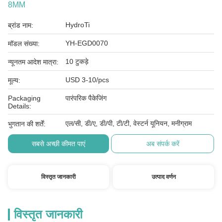
8MM
HydroTi
ब्रांड नाम:
YH-EGD0070
मॉडल संख्या:
10 टुकड़े
न्यूनतम आदेश मात्रा:
USD 3-10/pcs
मूल्य:
Packaging
पारंपरिक पैकेजिंग
Details:
एल/सी, डी/ए, डी/पी, टी/टी, वेस्टर्न यूनियन, मनीग्राम
भुगतान की शर्तें:
सबसे अच्छी कीमत पाएं
अब संपर्क करें
विस्तृत जानकारी
उत्पाद वर्णन
विस्तृत जानकारी