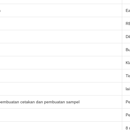
h
Ea
R
Di
B
Kl
Ti
la
pembuatan cetakan dan pembuatan sampel
Pe
Pe
8