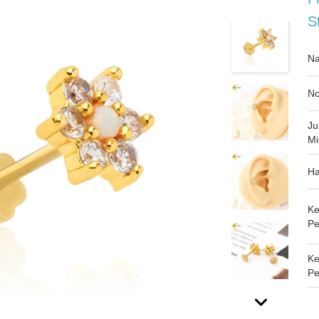
S
Na
No
Ju
Mi
Ha
Ke
Pe
K
Pe