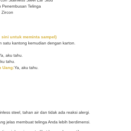
con Stainless Steel Ear Stud
n Penembusan Telinga
, Zircon
di sini untuk meminta sampel)
m satu kantong kemudian dengan karton.
Ya, aku tahu.
aku tahu.
n Uang:
Ya, aku tahu.
inless steel, tahan air dan tidak ada reaksi alergi.
ng jelas membuat telinga Anda lebih berdimensi.