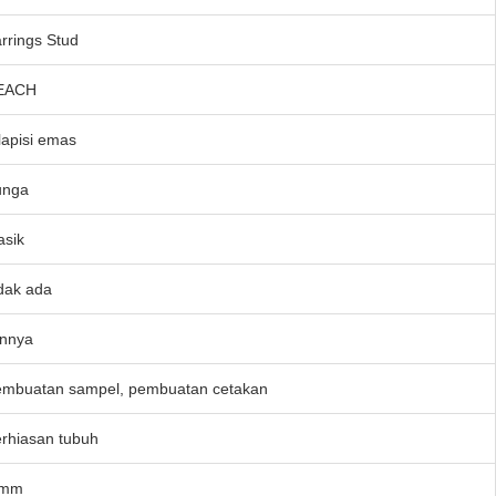
rrings Stud
EACH
lapisi emas
unga
asik
dak ada
innya
mbuatan sampel, pembuatan cetakan
rhiasan tubuh
 mm