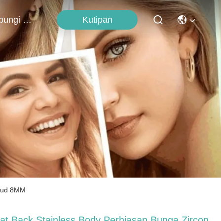
Kutipan
Hubungi Kami
Stud 8MM
lat Back Stainless Body Perhiasan Bunga Zircon