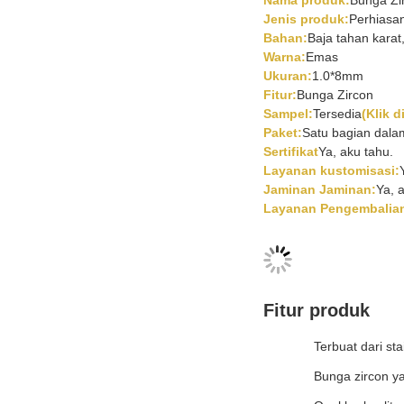
Nama produk:
Bunga Zir
Jenis produk:
Perhiasa
Bahan:
Baja tahan karat
Warna:
Emas
Ukuran:
1.0*8mm
Fitur:
Bunga Zircon
Sampel:
Tersedia
(Klik 
Paket:
Satu bagian dala
Sertifikat
Ya, aku tahu.
Layanan kustomisasi:
Jaminan Jaminan:
Ya, 
Layanan Pengembalia
Fitur produk
Terbuat dari sta
Bunga zircon ya