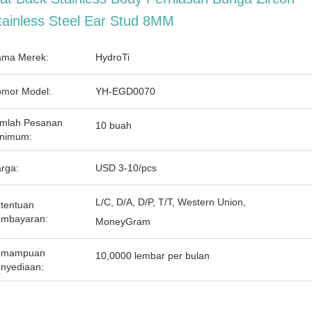
tainless Steel Ear Stud 8MM
ma Merek:
HydroTi
mor Model:
YH-EGD0070
mlah Pesanan
10 buah
nimum:
rga:
USD 3-10/pcs
L/C, D/A, D/P, T/T, Western Union,
tentuan
mbayaran:
MoneyGram
emampuan
10,0000 lembar per bulan
nyediaan: