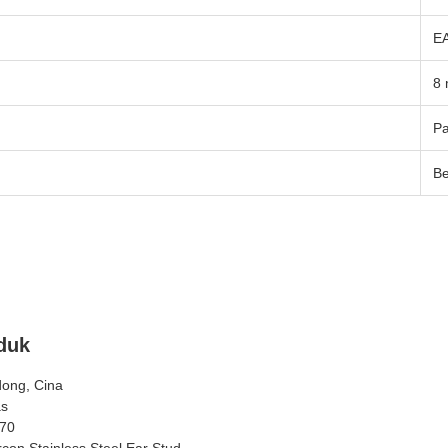
E
8
Pa
Be
duk
ong, Cina
as
70